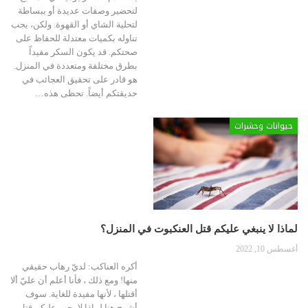
لتحضير وصفات عديدة أو ببساطة
لتحلية الشاي أو القهوة. ولكن، يجب
تناوله بكميات معتدلة للحفاظ على
صحتكم. قد يكون السكر مفيداً
بطرق مختلفة ومتعددة في المنزل.
هو قادر على تحقيق العجائب في
حديقتكم أيضاً. تحظى هذه
…
حيوانات وحشرات
لماذا لا ينبغي عليكم قتل العنكبوت في المنزل؟
أغسطس 10, 2022
أكره العناكب: لديّ رهاب حقيقي
منها! ومع ذلك ، فأنا أعلم أن عليّ ألا
أقتلها ، لأنها مفيدة للغاية. سوف
أشرح هنا لماذا لا يجب عليكم قتل