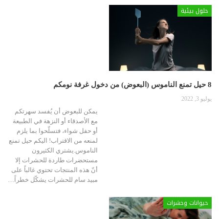
حلول بيئية
8 حيل تمنع الناموس (البعوض) من دخول غرفة نومكم
يوليو 3, 2022
يمكن للبعوض أن يُفسد سهرتكم
مع الأصدقاء أو النزهة في الطبيعة
أو حفل شواء، فتسلّحوا بما يلزم
لمنعه من الاقتراب! اليكم حيل تمنع
الناموس.يشتري الكثيرون
مستحضرات طاردة للحشرات إلا
أنّ هذه المنتجات تحتوي غالباً على
مبيد سام للحشرات يشكّل خطراً
…
حيوانات وحشرات