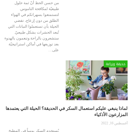
من حسن الحظ أنّ ثمة حلول
طبيعيّة لمكافحة الناموس.
لتستمتعوا بسهراتكم في الهواء
الطلق من دون إزعاج، تقضي
الحيلة بأن تستعملوا النباتات التي
تُبعد الحشرات بشكل طبيعيّ.
ستشعرون بالراحة وتنعمون بالهدوء
بعد توزيعها في أماكن استراتيجيّة
على
…
حديقة وزراعة
لماذا ينبغي عليكم استعمال السكر في الحديقة؟ الحيلة التي يعتمدها
المزارعون الأذكياء
أغسطس 16, 2022
يُستخدم السكر يومياً في المطبخ