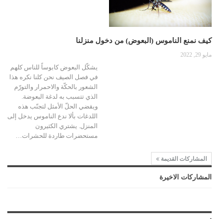
كيف نمنع الناموس (البعوض) من دخول منزلنا
مايو 29, 2022
يشكّل البعوض كابوساً للناس كلهم
في فصل الصيف نحن كلنا نكره هذا
الشعور بالحكّة والاحمرار والتورّم
الذي تتسبب به لدغة البعوضة.
ويقضي الحلّ الأمثل لتجنّب هذه
اللدغات بألا ندع الناموس يدخل إلى
المنزل.
يشتري الكثيرون
مستحضرات طاردة للحشرات
…
المشاركات القديمة
المشاركات الاخيرة