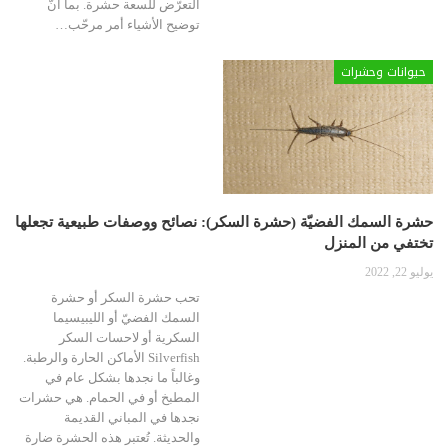
التعرّض للسعة حشرة. بما أنّ
توضيح الأشياء أمر مرحّب
…
حيوانات وحشرات
حشرة السمك الفضيّة (حشرة السكر): نصائح ووصفات طبيعية تجعلها
تختفي من المنزل
يوليو 22, 2022
تحب حشرة السكر أو حشرة
السمك الفضيّ أو الليبيسيما
السكرية أو لاحسات السكر
Silverfish الأماكن الحارة والرطبة.
وغالباً ما نجدها بشكل عام في
المطبخ أو في الحمام. هي حشرات
نجدها في المباني القديمة
والحديثة. تُعتبر هذه الحشرة ضارة