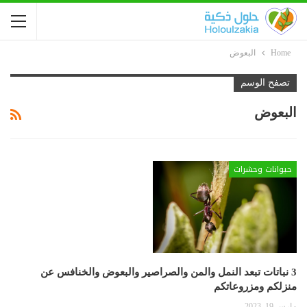
Home
البعوض
تصفح الوسم
البعوض
حيوانات وحشرات
3 نباتات تبعد النمل والمن والصراصير والبعوض والخنافس عن
منزلكم ومزروعاتكم
مارس 19, 2023