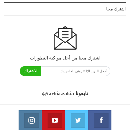
اشترك معنا
اشترك معنا من أجل مواكبة التطورات
الاشتراك
تابعونا
@tarbia.zakia
فايسبوك
تويتر
يوتيوب
انستغرام
انضم الينا
انضم الينا
انضم الينا
انضم الينا