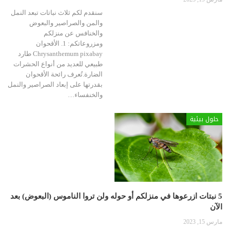
سنقدم لكم ثلاث نباتات تبعد النمل
والمن والصراصير والبعوض
والخنافس عن منزلكم
ومزروعاتكم:
1. الأقحوان
pixabay
Chrysanthemum
طارد
طبيعي للعديد من أنواع الحشرات
الضارة.تُعرف رائحة الأقحوان
بقدرتها على إبعاد الصراصير والنمل
والخنفساء
…
حلول بيئية
5 نبتات ازرعوها في منزلكم أو حوله ولن تروا الناموس (البعوض) بعد
الآن
مارس 15, 2023