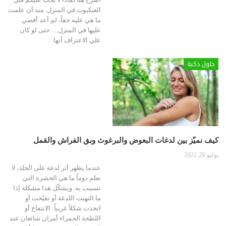
العنكبوت في المنزل. منذ أن علمت
ما هي عليه حقاً، لم أعد أقضي
عليها في المنزل… حتى لو كان
علي الاعتراف أنها
…
حلول ذكية
كيف نميّز بين لدغات البعوض والبرغوث وبق الفراش والقمل
يوليو 26, 2022
عندما يظهر أثر لدغة على الجلد، لا
نعلم دوماً ما هي الحشرة التي
تسببت به. ويشكّل هذا مشكلة إذا
ما التهبت اللدغة أو تقيّحت أو
اتخذت شكلاً غريباً: الانتفاخ أو
اللطخة الحمراء أمران شائعان عند