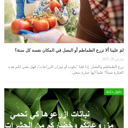
لمَ علينا ألا نزرع الطماطم أو البصل في المكان نفسه كل سنة؟
مارس 28, 2025
زرع الطماطم والبصل: إذا قلنا "تناوب أو دوران الزراعات"، فهل تعني لكم هذه
العبارة شيئاً؟ علماً أنها عبارة ينبغي
…
حلول ذكية