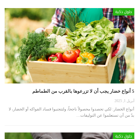
حلول ذكية
5 أنواع خضار يجب أن لا تزرعوها بالقرب من الطماطم
أبريل 1, 2025
أنواع الخضار: لكي تحصدوا محصولاً ناجحاً، ولتتجنبوا فساد الفواكه أو الخضار، لا
بدّ من أن تستعلموا عن التوليفات
…
حلول ذكية