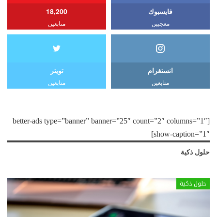
فايسبوك
18,200
معجبين
متابعين
انستغرام
تويتر
متابعين
متابعين
[better-ads type=”banner” banner=”25″ count=”2″ columns=”1″
show-caption=”1″]
حلول ذكية
حلول ذكية