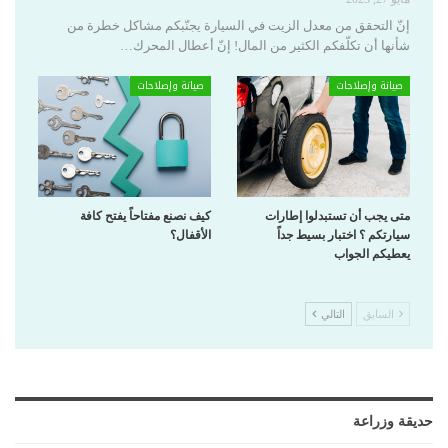
إنّ التحقق من معدل الزيت في السيارة يجنّبكم مشاكل خطرة من
شأنها أن تكلّفكم الكثير من المال! إنّ أعطال المحرك
…
صيانة وإصلاحات
صيانة وإصلاحات
متى يجب أن تستبدلوا إطارات
كيف نصنع مفتاحاً يفتح كافة
سيارتكم ؟ اختبار بسيط جداً
الأقفال؟
يعطيكم الجواب
السابق
التالي
حديقة وزراعة