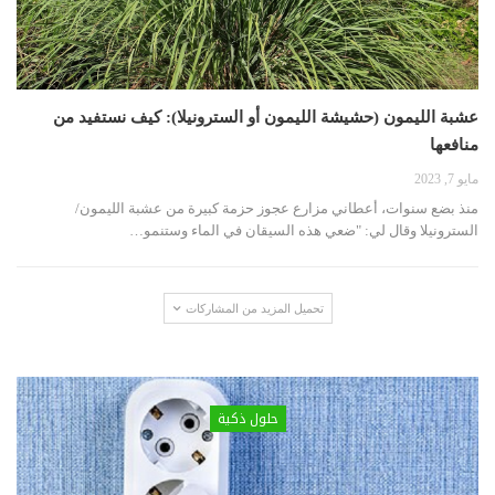
عشبة الليمون (حشيشة الليمون أو السترونيلا): كيف نستفيد من
منافعها
مايو 7, 2023
منذ بضع سنوات، أعطاني مزارع عجوز حزمة كبيرة من عشبة الليمون/
السترونيلا وقال لي: "ضعي هذه السيقان في الماء وستنمو
…
تحميل المزيد من المشاركات
حلول ذكية