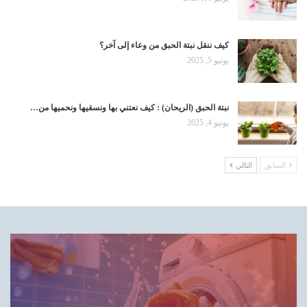
كيف ننقل نبتة الحبق من وعاء إلى آخر؟
يونيو 5, 2025
نبتة الحبق (الريحان) : كيف نعتني بها ونسقيها ونحميها من…
يونيو 4, 2025
السابق
التالي