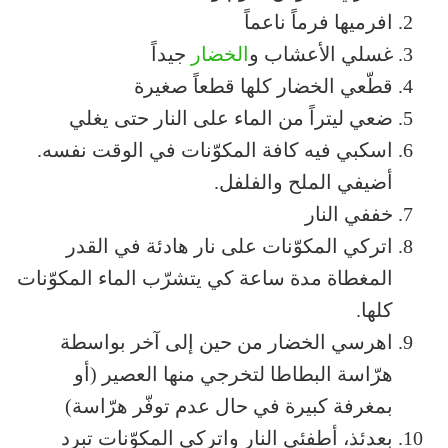
افرميها فرماً ناعماً
غسلي الأعشاب و
الخضار
جيداً
قطّعي الخضار كلها قطعاً صغيرة
ضعي ليتراً من الماء على النار حتى يغلي
اسكبي فيه كافة المكوّنات في الوقت نفسه.
أضيفي الملح والفلفل.
خففي النار
اتركي المكوّنات على نار هادئة في القدر
المغطاة مدة ساعة كي يتشرّب الماء المكوّنات
كلها.
اهرسي الخضار من حين إلى آخر بواسطة
هرّاسة البطاطا لتخرجي منها العصير (أو
بمغرفة كبيرة في حال عدم توفّر هرّاسة)
بعدئذ، أطفئي النار واتركي المكوّنات تبرد