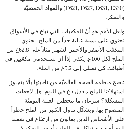
(E621, E627, E631, E330) والمواد الحمضيّة
والسكر.
ولعل الأهم هو أنّ المكعبات التي تباع في الأسواق
تحتوي على نسبة عالية جداً من الملح. يحتوي
المكعّب الأصفر والأحمر الشهير مثلاً على 62.8غ من
الملح لكل 100غ. يكفي إذاً أن تستخدمي مكعّبين في
أطباقك كي تصلي إلى 5.2غ من الملح.
تنصح منظمة الصحة العالميّة من ناحيتها بألا يتجاوز
استهلاكنا للملح معدل 5غ في اليوم. هل لاحظتِ
المشكلة؟ سرعان ما تتخطين العتبة اليوميّة
المنصوح بها. ويشكّل تناول الكثير من الملح خطراً
على الأشخاص الذين يعانون من ارتفاع في ضغط
الدم أو من مشاكل في القلب أو من السكريّ.