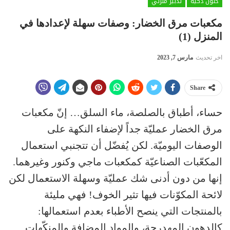
حلول ذكية
تدبير منزلي
مكعبات مرق الخضار: وصفات سهلة لإعدادها في
المنزل (1)
اخر تحديث
مارس 7, 2023
Share
حساء، أطباق بالصلصة، ماء السلق… إنّ مكعبات
مرق الخضار عمليّة جداً لإضفاء النكهة على
الوصفات اليوميّة. لكن يُفضّل أن تتجنبي استعمال
المكعّبات الصناعيّة كمكعبات ماجي وكنور وغيرهما.
إنها من دون أدنى شك عمليّة وسهلة الاستعمال لكن
لائحة المكوّنات فيها تثير الخوف! فهي مليئة
بالمنتجات التي ينصح الأطباء بعدم استعمالها:
كالدهون المهدرجة، والمواد المضافة والمنكّهات