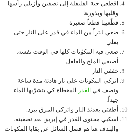
اقطعي حبة الفليفلة إلى نصفين وأزيلي رأسها
وقلبها وبذورها
قطّعيها قطعاً صغيرة
ضعي ليتراً من الماء في قدر على النار حتى
يغلي
ضعي فيه المكوّنات كلها في الوقت نفسه.
أضيفي الملح والفلفل.
خففي النار
اتركي المكونات على نار هادئة مدة ساعة
ونصف في
القدر
المغطاة كي يتشرّبها الماء
جيداً.
أطفئي بعدئذ النار واتركي المرق يبرد.
اسكبي محتوى القدر في إبريق بعد تصفيته.
والهدف هنا هو فصل السائل عن بقايا المكونات