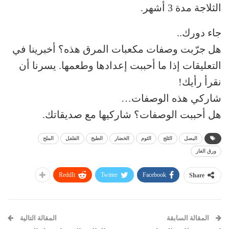
الثلاجة مدة 3 أشهر.
جاء دورك..
هل جرّبت وصفات مكعبات المرق هذه؟ أخبرينا في
التعليقات إذا ما أحببت إعدادها وطعمها. يسرنا أن
نقرأ رأيك!
شاركي هذه الوصفات…
هل أحببت الوصفات؟ شاركيها مع صديقاتك.
البصل
الثلج
الثوم
الخضار
الطبخ
الفلفل
الملح
ورق الغار
ReddIt
Twitter
Facebook
Share
المقالة السابقة
المقالة التالية