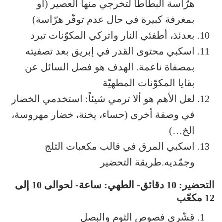
هرّاسة البطاطا لتخرجي منها العصير (أو
بمغرفة كبيرة في حال عدم توفّر هرّاسة)
بعدئذ، أطفئي النار واتركي المكوّنات تبرد
اسكبي محتوى القدر في إبريق بعد تصفيته
بمصفاة ناعمة. الهدف هو فصل السائل عن
بقايا المكوّنات المطهيّة
لعل الأهم هو ألا ترمي شيئاً: استخدمي الخضار
في وصفة أخرى (حساء، يخنة، خضار مهروسة،
الخ…)
اسكبي المرق في قالب مكعبات الثلج
وجمّديه.طريقة التحضير
التحضير: 10 دقائق- الطهي: ساعة- لحوالى 10 إلى
12 مكعّب
قشّري فصوص الثوم والبصل