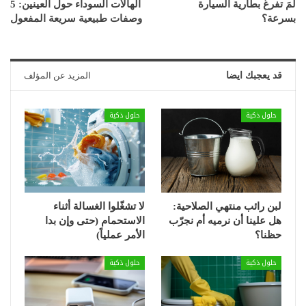
لمَ تفرغ بطارية السيارة
الهالات السوداء حول العينين: 5
بسرعة؟
وصفات طبيعية سريعة المفعول
قد يعجبك ايضا
المزيد عن المؤلف
حلول ذكية
حلول ذكية
لبن رائب منتهي الصلاحية:
لا تشغّلوا الغسالة أثناء
هل علينا أن نرميه أم نجرّب
الاستحمام (حتى وإن بدا
حظنا؟
الأمر عملياً)
حلول ذكية
حلول ذكية