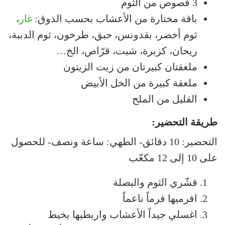
3 فصوص من الثوم
باقة مختارة من الأعشاب بحسب الذوق:
غار
،
ثوم أخضر، بقدونس، حبق، طرخون، ثوم الدببة،
ريحان، كزبرة، شبت، قرّاص، الخ…
ملعقتان كبيرتان من زيت الزيتون
ملعقة كبيرة من الخل الأبيض
القليل من الملح
طريقة التحضير:
التحضير: 10 دقائق- الطهي: ساعة ونصف- للحصول
على 10 إلى 12 مكعّب
قشّري الثوم والبصلة
افرميها فرماً ناعماً
اغسلي جيداً الأعشاب واربطيها بخيط