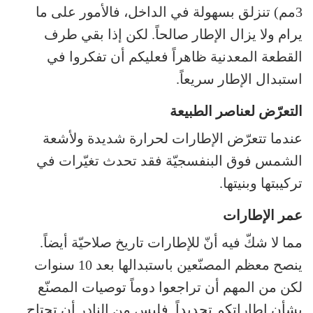
3مم) تنزلق بسهولة في الداخل، فالأمور على ما
يرام ولا يزال الإطار صالحاً. لكن إذا بقي طرف
القطعة المعدنية ظاهراً فعليكم أن تفكروا في
استبدال الإطار سريعاً.
التعرّض لعناصر الطبيعة
عندما تتعرّض الإطارات لحرارة شديدة ولأشعة
الشمس فوق البنفسجيّة فقد تحدث تغيّرات في
تركيبتها وبنيتها.
عمر الإطارات
مما لا شكّ فيه أنّ للإطارات تاريخ صلاحيّة أيضاً.
ينصح معظم المصنّعين باستبدالها بعد 10 سنوات
لكن من المهم أن تراجعوا دوماً توصيات المصنّع
بشأن إطاراتكم تحديداً. فليس من النادر أن تحتاج