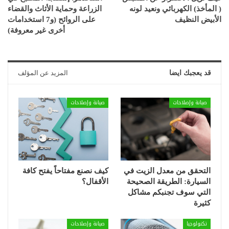
( المأخذ) الكهربائي ونعيد لونه
الزراعة وحماية الأثاث والقضاء
الأبيض النظيف
على الروائح (و7 استخدامات
أخرى غير معروفة)
قد يعجبك ايضا
المزيد عن المؤلف
صيانة وإصلاحات
صيانة وإصلاحات
التحقق من معدل الزيت في
كيف نصنع مفتاحاً يفتح كافة
السيارة: الطريقة الصحيحة
الأقفال؟
التي سوف تجنبكم مشاكل
كثيرة
تكنولوجيا
صيانة وإصلاحات