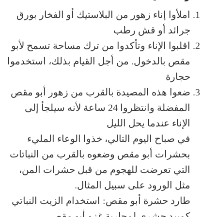
املأوا إناء زهور من البلاستيك أو الفخار بورق
جرائد أو قش رطب
اقلبوا الإناء وتأكدوا من ترك مساحة تسمح لأبو
مقص بالدخول. من أجل القيام بذلك، استخدموا
حجارة
ضعوا هذه المصيدة بالقرب من زهور أبو مقص
المفضلة وانتظروا 24 ساعة لأنه سيلجأ إلى
الإناء عندما يحل الليل
في صباح اليوم التالي، خذوا الوعاء المليء
بحشرات أبو مقص وضعوه بالقرب من النباتات
التي تعرضت للهجوم من قبل حشرات المن،
مثل الورود على سبيل المثال.
طارد حشرة أبو مقص: استخدام الزيت النباتي
كمبيد حشري لمحاربة غزو أبو مقص