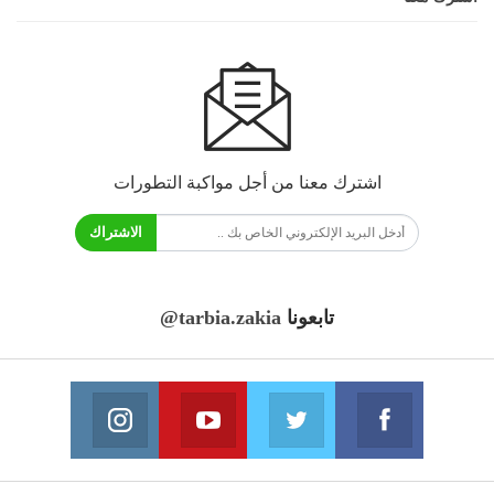
اشترك معنا من أجل مواكبة التطورات
الاشتراك
تابعونا
@tarbia.zakia
فايسبوك
تويتر
يوتيوب
انستغرام
انضم الينا
انضم الينا
انضم الينا
انضم الينا