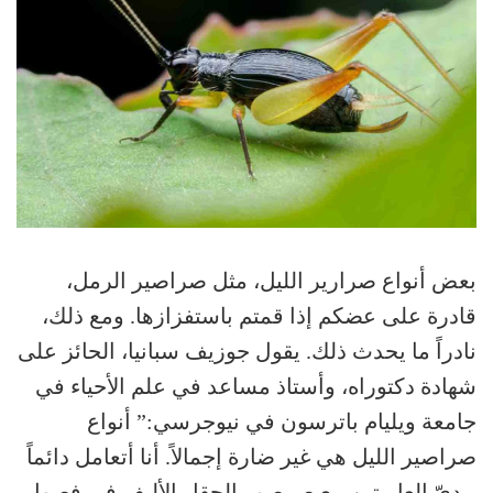
بعض أنواع صرارير الليل، مثل صراصير الرمل،
قادرة على عضكم إذا قمتم باستفزازها. ومع ذلك،
نادراً ما يحدث ذلك. يقول جوزيف سبانيا، الحائز على
شهادة دكتوراه، وأستاذ مساعد في علم الأحياء في
جامعة ويليام باترسون في نيوجرسي:” أنواع
صراصير الليل هي غير ضارة إجمالاً. أنا أتعامل دائماً
بيديّ العاريتين مع صرصور الحقل الأليف في فصول