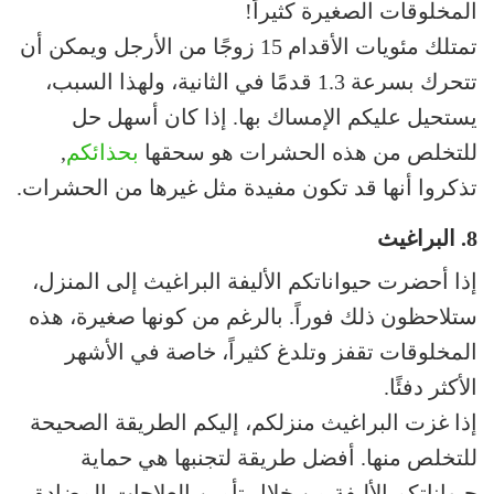
المخلوقات الصغيرة كثيراً!
تمتلك مئويات الأقدام 15 زوجًا من الأرجل ويمكن أن
تتحرك بسرعة 1.3 قدمًا في الثانية، ولهذا السبب،
يستحيل عليكم الإمساك بها. إذا كان أسهل حل
للتخلص من هذه الحشرات هو سحقها
بحذائكم
,
تذكروا أنها قد تكون مفيدة مثل غيرها من الحشرات.
8. البراغيث
إذا أحضرت حيواناتكم الأليفة البراغيث إلى المنزل،
ستلاحظون ذلك فوراً. بالرغم من كونها صغيرة، هذه
المخلوقات تقفز وتلدغ كثيراً، خاصة في الأشهر
الأكثر دفئًا.
إذا غزت البراغيث منزلكم، إليكم الطريقة الصحيحة
للتخلص منها. أفضل طريقة لتجنبها هي حماية
حيواناتكم الأليفة من خلال تأمين العلاجات المضادة