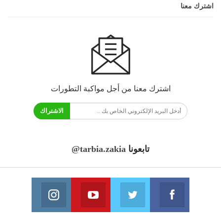
اشترك معنا
اشترك معنا من أجل مواكبة التطورات
الاشتراك
تابعونا
@tarbia.zakia
فايسبوك
تويتر
يوتيوب
انستغرام
انضم الينا
انضم الينا
انضم الينا
انضم الينا