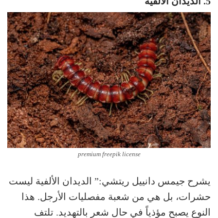
5. الديدان الألفية
premium freepik license
يشرح جيمس دانييل ريتشي:” الديدان الألفية ليست
حشرات، بل هي من شعبة مفصليات الأرجل. هذا
النوع يصبح مؤذياً في حال شعر بالتهديد. تلتف