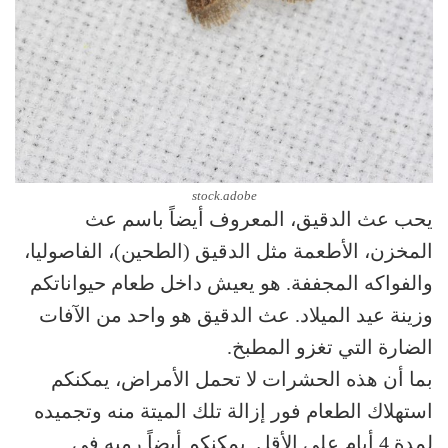
stock.adobe
يحب عث الدقيق، المعروف أيضاً باسم عث
المخزن، الأطعمة مثل الدقيق (الطحين)، الفاصوليا،
والفواكه المجففة. هو يعيش داخل طعام حيواناتكم
وزينة عيد الميلاد. عث الدقيق هو واحد من الآفات
الضارة التي تغزو المطبخ.
بما أن هذه الحشرات لا تحمل الأمراض، يمكنكم
استهلاك الطعام فور إزالة تلك الميتة منه وتجميده
لمدة 4 أيام على الأقل. يمكنكم أيضاً رميه في