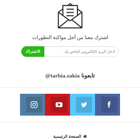
اشترك معنا من أجل مواكبة التطورات
الاشتراك
تابعونا
@tarbia.zakia
فايسبوك
تويتر
يوتيوب
انستغرام
انضم الينا
انضم الينا
انضم الينا
انضم الينا
الصفحة الرئيسية