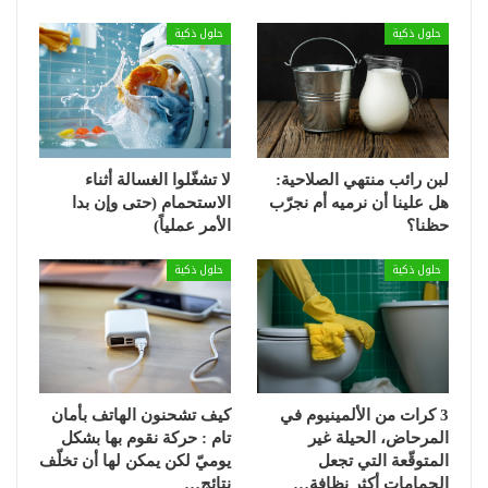
حلول ذكية
حلول ذكية
لبن رائب منتهي الصلاحية:
لا تشغّلوا الغسالة أثناء
هل علينا أن نرميه أم نجرّب
الاستحمام (حتى وإن بدا
حظنا؟
الأمر عملياً)
حلول ذكية
حلول ذكية
3 كرات من الألمينيوم في
كيف تشحنون الهاتف بأمان
المرحاض، الحيلة غير
تام : حركة نقوم بها بشكل
المتوقّعة التي تجعل
يوميّ لكن يمكن لها أن تخلّف
الحمامات أكثر نظافة…
نتائج…