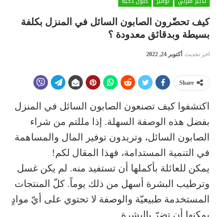
تدبير منزلي
توفير
حلول ذكية
كيف تحضّرون الصابون السائل في المنزل بكلفة
بسيطة وبدقائق معدودة ؟
اخر تحديث
أكتوبر 24, 2022
Share
اكتشفوا كيف تصنعون الصابون السائل في المنزل
بفضل هذه الوصفة السهلة. إذا مللتم من شراء
الصابون السائل، وتريدون توفير المال والمساهمة
في التنمية المستدامة، فهذا المقال لكم!
يمكن للعائلة بأكملها أن تستفيد منه. لم يكن غسل
وترطيب البشرة أسهل من ذلك يوماً. كلّ المنتجات
المستخدمة طبيعيّة والوصفة لا تحتوي على أيّ موادٍ
يمكنها أن تضرّ بالبشرة.