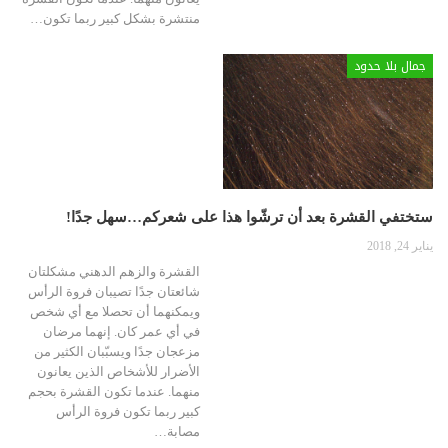
منتشرة بشكل كبير ربما تكون…
جمال بلا حدود
ستختفي القشرة بعد أن ترشّوا هذا على شعركم…سهل جدًا!
يناير 24, 2018
القشرة والزهم الدهني مشكلتان
شائعتان جدًا تصيبان فروة الرأس
ويمكنهما أن تحصلا مع أي شخص
في أي عمر كان. إنهما مرضان
مزعجان جدًا ويسبّبان الكثير من
الأضرار للأشخاص الذين يعانون
منهما. عندما تكون القشرة بحجم
كبير ربما تكون فروة الرأس
مصابة…