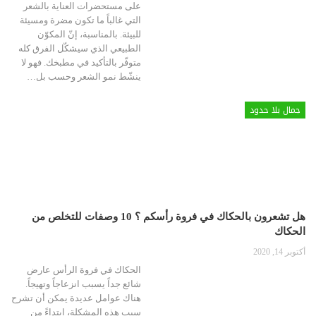
على مستحضرات العناية بالشعر
التي غالباً ما تكون مضرة ومسيئة
للبيئة. بالمناسبة، إنّ المكوّن
الطبيعي الذي سيشكّل الفرق كله
متوفّر بالتأكيد في مطبخك. فهو لا
ينشّط نمو الشعر وحسب بل
…
جمال بلا حدود
هل تشعرون بالحكاك في فروة رأسكم ؟ 10 وصفات للتخلص من
الحكاك
أكتوبر 14, 2020
الحكاك في فروة الرأس عارض
شائع جداً يسبب انزعاجاً وتهيجاً.
هناك عوامل عديدة يمكن أن تشرح
سبب هذه المشكلة، ابتداءً من