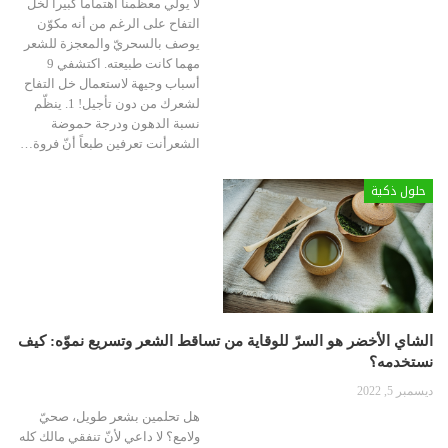
لا يولي معظمنا اهتماماً كبيراً لخلّ
التفاح على الرغم من أنه مكوّن
يوصف بالسحريّ والمعجزة للشعر
مهما كانت طبيعته. اكتشفي 9
أسباب وجيهة لاستعمال خل التفاح
لشعرك من دون تأجيل!
1. ينظّم
نسبة الدهون ودرجة حموضة
الشعرأنت تعرفين طبعاً أنّ فروة
…
حلول ذكية
الشاي الأخضر هو السرّ للوقاية من تساقط الشعر وتسريع نموّه: كيف
نستخدمه؟
ديسمبر 5, 2022
هل تحلمين بشعر طويل، صحيّ
ولامع؟ لا داعي لأنّ تنفقي مالك كله