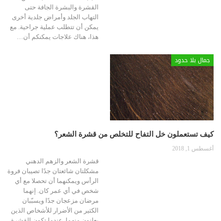
القشرة والبشرة الجافة حتى
التهاب الجلد وأمراض جلدية أخرى
يمكن أن تتطلب عملية جراحية. مع
هذا، هناك علاجات يمكنكم أن
…
جمال بلا حدود
كيف تستعملون خل التفاح للتخلص من قشرة الشعر؟
أغسطس 1, 2018
قشرة الشعر والزهم الدهني
مشكلتان شائعتان جدًا تصيبان فروة
الرأس ويمكنهما أن تحصلا مع أي
شخص في أي عمر كان. إنهما
مرضان مزعجان جدًا ويسبّبان
الكثير من الأضرار للأشخاص الذين
يعانون منهما. عندما تكون القشرة