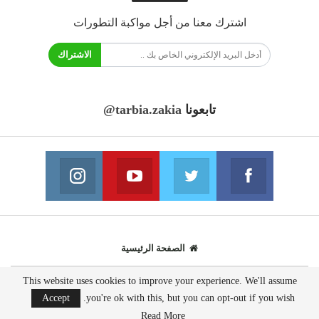
اشترك معنا من أجل مواكبة التطورات
الاشتراك
تابعونا
@tarbia.zakia
فايسبوك
تويتر
يوتيوب
انستغرام
انضم الينا
انضم الينا
انضم الينا
انضم الينا
الصفحة الرئيسية
This website uses cookies to improve your experience. We'll assume
© 2020 - جميع الحقوق محفوظة.
Accept
you're ok with this, but you can opt-out if you wish.
تصميم مواقع انترنت:
AppsOnTime
Read More