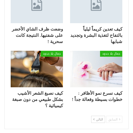
كيف تعدين كريماً ليلياً
وضعت ظرف الشاي الأخضر
بالتفاح لتغذية البشرة وتجديد
على شفتيها. النتيجة كانت
شبابها
سحرية !
جمال بلا حدود
جمال بلا حدود
كيف نسرع نمو الأظافر :
كيف نصبغ الشعر الأشيب
خطوات بسيطة وفعالة جداً !
بشكل طبيعي من دون صبغة
كيميائية ؟
السابق
التالي