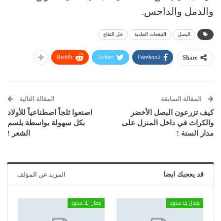
والدمل والداحس.
البصل
التبقعات الجلدية
خل التفاح
ReddIt
Twitter
Facebook
Share
المقالة السابقة
المقالة التالية
كيف تزرعون البصل الأخضر
اصنعوا ثلجاً اصطناعياً للأولاد
والكراث في داخل المنزل على
بكل سهولة بواسطة بلسم
مدار السنة !
الشعر !
قد يعجبك ايضا
المزيد عن المؤلف
جمال بلا حدود
جمال بلا حدود