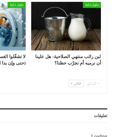
حلول ذكية
حلول ذكية
لبن رائب منتهي الصلاحية: هل علينا
لا تشغّلوا الغس
أن نرميه أم نجرّب حظنا؟
(حتى وإن بدا ال
السابق
التالي
تعليقات
Loading...