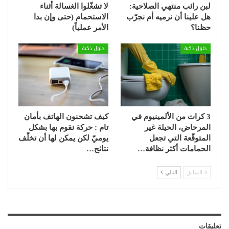
لبن رائب منتهي الصلاحية:
لا تشغّلوا الغسالة أثناء
هل علينا أن نرميه أم نجرّب
الاستحمام (حتى وإن بدا
حظنا؟
الأمر عملياً)
حلول ذكية
حلول ذكية
3 كرات من الألمينيوم في
كيف تشحنون الهاتف بأمان
المرحاض، الحيلة غير
تام : حركة نقوم بها بشكل
المتوقّعة التي تجعل
يوميّ لكن يمكن لها أن تخلّف
الحمامات أكثر نظافة…
نتائج…
السابق
التالي
تعليقات