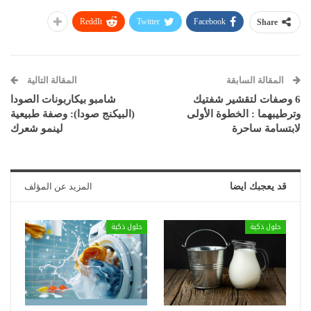
ReddIt
Twitter
Facebook
Share
المقالة السابقة
المقالة التالية
6 وصفات لتقشير شفتيك
شامبو بيكاربونات الصودا
وترطيبهما : الخطوة الأولى
(البيكنج صودا): وصفة طبيعية
لابتسامة ساحرة
لينمو شعرك
قد يعجبك ايضا
المزيد عن المؤلف
حلول ذكية
حلول ذكية