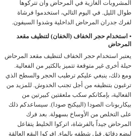
المشروبات الغازية في المرحاض وأن تتركوها
طوال الليل. في اليوم التالي، استخدموا فرشاة
لفرك جدران المرحاض الداخلية وشدوا السيفون.
• استخدام حجر الخفاف (الخفان) لتنظيف مقعد
المرحاض
يعتبر استخدام حجر الخفاف لتنظيف مقعد المرحاض
حيلة أخرى غير متوقعة تتميز بالكثير من الفعالية.
ومع ذلك، ينبغي عليكم ترطيب الحجر والسطح الذي
ترغبون بتنظيفه من أجل تجنب الخدوش. للمزيد من
الفعالية، بإمكانكم سكب ملعقتين كبيرتين من
بيكاربونات الصودا (البيكنج صودا). سيساعدكم ذلك
على التخلص من الأوساخ بسهولة. بعد فرك
المرحاض جيداً بالفرشاة، اتركوا الخليط يتفاعل
لبضع دقائق قبل شطفه بالماء. افركوا البقع العالقة