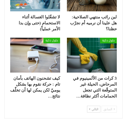
لبن رائب منتهي الصلاحية:
لا تشغّلوا الغسالة أثناء
هل علينا أن نرميه أم نجرّب
الاستحمام (حتى وإن بدا
حظنا؟
الأمر عملياً)
حلول ذكية
حلول ذكية
3 كرات من الألمينيوم في
كيف تشحنون الهاتف بأمان
المرحاض، الحيلة غير
تام : حركة نقوم بها بشكل
المتوقّعة التي تجعل
يوميّ لكن يمكن لها أن تخلّف
الحمامات أكثر نظافة…
نتائج…
السابق
التالي