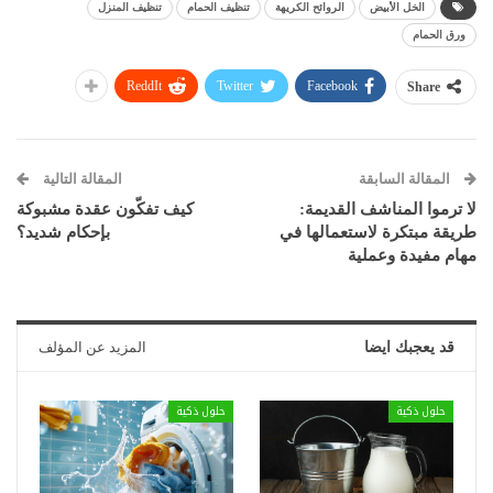
الخل الأبيض
الروائح الكريهة
تنظيف الحمام
تنظيف المنزل
ورق الحمام
ReddIt
Twitter
Facebook
Share
المقالة السابقة
المقالة التالية
لا ترموا المناشف القديمة:
كيف تفكّون عقدة مشبوكة
طريقة مبتكرة لاستعمالها في
بإحكام شديد؟
مهام مفيدة وعملية
قد يعجبك ايضا
المزيد عن المؤلف
حلول ذكية
حلول ذكية