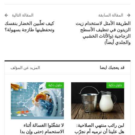
المقالة السابقة
المقالة التالية
الطريقة الأمثل لاستخدام زيت
كيف تعلّبين الخضار بنفسك
الزيتون في تنظيف الأسطح
وتحفظينها طازجة بسهولة؟
الزجاجية (والأثاث الخشبي
والجلدي أيضاً)
قد يعجبك ايضا
المزيد عن المؤلف
حلول ذكية
حلول ذكية
لبن رائب منتهي الصلاحية:
لا تشغّلوا الغسالة أثناء
هل علينا أن نرميه أم نجرّب
الاستحمام (حتى وإن بدا