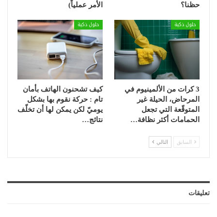
حظنا؟
الأمر عملياً)
حلول ذكية
حلول ذكية
3 كرات من الألمينيوم في
كيف تشحنون الهاتف بأمان
المرحاض، الحيلة غير
تام : حركة نقوم بها بشكل
المتوقّعة التي تجعل
يوميّ لكن يمكن لها أن تخلّف
الحمامات أكثر نظافة…
نتائج…
السابق
التالي
تعليقات