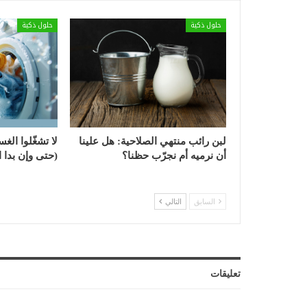
حلول ذكية
حلول ذكية
لبن رائب منتهي الصلاحية: هل علينا
لا تشغّلوا الغس
أن نرميه أم نجرّب حظنا؟
(حتى وإن بدا ال
السابق
التالي
تعليقات