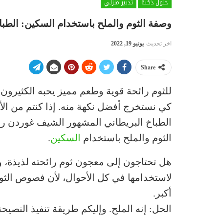
حلول ذكية
تدبير منزلي
وصفة الثوم والملح باستخدام السكين: الطب
اخر تحديث
يونيو 19, 2022
Share
للثوم رائحة قوية وطعم مميز يحبه الكثيرون.
كي نستخرج أفضل نكهة منه. إذا كنتم من ال
الطباخ البريطاني المشهور الشيف غوردن رام
الثوم والملح باستخدام
السكين
.
هل تحتاجون إلى معجون ثوم رائحته لذيذة، ول
لاستخدامها في كل الأحوال، لأن فصوص الثو
أكبر.
الحل: إنه الملح. وإليكم طريقة تنفيذ الن