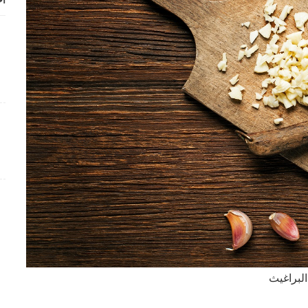
أح
البراغيث