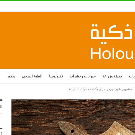
حات
حديقة وزراعة
حيوانات وحشرات
تكنولوجيا
الطبخ الصحي
ديكور
 المشهور غوردون رامزي يكشف حيلته اللذيذة
ال