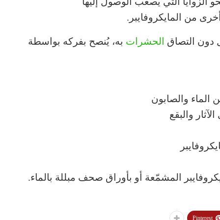
 الزوايا التي يصعب الوصول إليها
خرى من المايكروفايبر.
ل دون التصاق
الحشرات
به، يُنصح بفركه بواسطة
 الماء والصابون
لآثار والبقع
كروفايبر
فايبر المشمّعة أو بأوراق صحف مبللة بالماء.
Pinterest