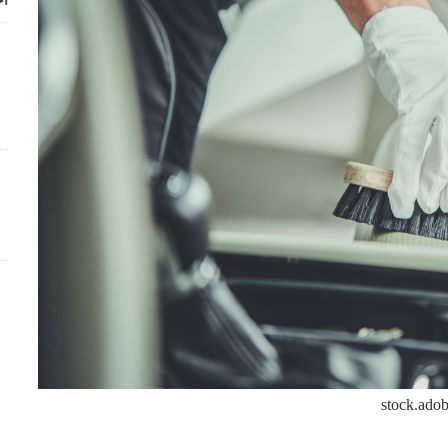
أح
stock.ado