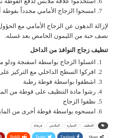
استخدموا علاقة ملابس لدفع الفوطة نحو
امسحوا الزجاج الأمامي مجدداً بفوطة أ
لإزالة الدهون عن الزجاج الأمامي مع الحؤو
نصف حبة من الليمون الحامض بعد غسله.
تنظيف زجاج النوافذ من الداخل
اغسلوا الزجاج بواسطة اسفنجة ودلو من
افركوا السطح الداخلي مع التركيز على ا
اشطفوا بواسطة فوطة رطبة
رشوا مادة التنظيف على فوطة من الماي
نظفوا الزجاج
امسحوه بواسطة فوطة أخرى من المايكرو
التنظيف
السيارة
الملابس
فرشاة
ReddIt
Twitter
Facebook
Share