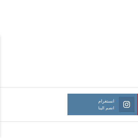
انستغرام
انضم الينا