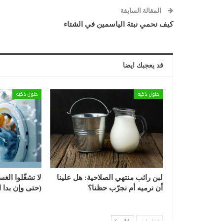
المقالة السابقة
كيف نحمي نبتة الياسمين في الشتاء
قد يعجبك ايضا
حلول ذكية
حلول ذكية
لبن رائب منتهي الصلاحية: هل علينا
لا تشغّلوا الغس
أن نرميه أم نجرّب حظنا؟
(حتى وإن بدا ال