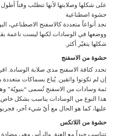
على شكلها وصلابتها لأنها تتطلب وقتاً أطول ك
حشوة اصطناعية
نجد أنواعاً متعددة كالاسفنج الاصطناعي، الب
ووضعها في الوسادات لكنها ليست ناعمة بقدر ا
شكلها يتغيّر أكثر.
حشوة من الاسفنج
تحدد كثافة الاسفنج مدى صلابة الوسادة. اقر
إن لم تكونوا واثقين. يُباع بسماكات متعددة 
ثمة وسادات من الاسفنج تُسمى “بنيويّة” وهي
هذا النوع من الوسادات يناسب بشكل خاص ال
عليها، كما هو الحال مع أيّ شيء آخر، فجربو
حشوة من اللاتكس
تتناسب جيداً مع العنق والرأس وهي مضادة ل