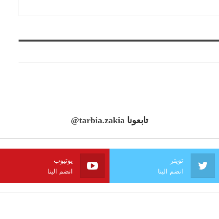
تابعونا
@tarbia.zakia
تويتر
يوتيوب
انضم الينا
انضم الينا