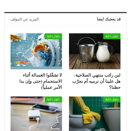
قد يعجبك ايضا
المزيد عن المؤلف
حلول ذكية
حلول ذكية
لبن رائب منتهي الصلاحية:
لا تشغّلوا الغسالة أثناء
هل علينا أن نرميه أم نجرّب
الاستحمام (حتى وإن بدا
حظنا؟
الأمر عملياً)
حلول ذكية
حلول ذكية