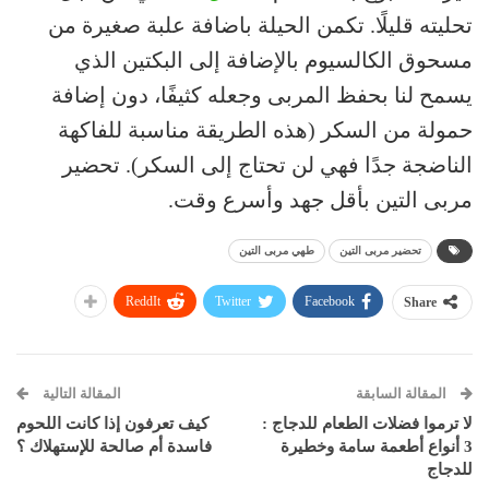
تحليته قليلًا. تكمن الحيلة باضافة علبة صغيرة من
مسحوق الكالسيوم بالإضافة إلى البكتين الذي
يسمح لنا بحفظ المربى وجعله كثيفًا، دون إضافة
حمولة من السكر (هذه الطريقة مناسبة للفاكهة
الناضجة جدًا فهي لن تحتاج إلى السكر). تحضير
مربى التين بأقل جهد وأسرع وقت.
تحضير مربى التين
طهي مربى التين
ReddIt
Twitter
Facebook
Share
المقالة السابقة
المقالة التالية
لا ترموا فضلات الطعام للدجاج :
كيف تعرفون إذا كانت اللحوم
3 أنواع أطعمة سامة وخطيرة
فاسدة أم صالحة للإستهلاك ؟
للدجاج