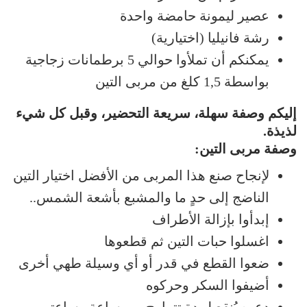
عصير ليمونة حامضة واحدة
رشة فانيليا (اختيارية)
يمكنكم أن تملأوا حوالي 5 برطمانات زجاجية
بواسطة 1,5 كلغ من مربى التين
إليكم وصفة سهلة، سريعة التحضير، وقبل كل شيء
لذيذة.
وصفة مربى التين:
لإنجاح صنع هذا المربى من الأفضل اختيار التين
الناضج إلى حدٍ ما والمشبع بأشعة الشمس..
إبدأوا بإزالة الأطراف
اغسلوا حبات التين ثم قطعوها
ضعوا القطع في قدر أو أي وسيلة طهي أخرى
أضيفوا السكر وحركوه
دعوه يُنقع لمدة تتراوح بين ساعة وساعتين