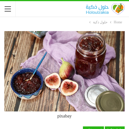
Home
حلول ذكية
pixabay