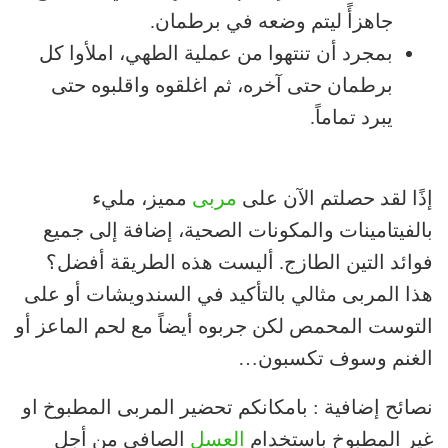
جاهزأً ليتم وضعه في برطمان.
بمجرد أن تنتهوا من عملية الطهي، املأوا كل
برطمان حتى آخره، ثم اغلقوه واقلبوه حتى
يبرد تماماً.
إذًا لقد حصلتم الآن على
مربى
مميز، مليء
بالفيتامينات والمكونات الصحية، إضافة إلى جميع
فوائد التين الطازج. أليست هذه الطريقة أفضل؟
هذا المربى مثالي بالتأكيد في السندويشات أو على
التوست المحمص لكن جربوه أيضاً مع لحم الماعز أو
الغنم وسوف تكسبون…
نصائح إضافية : بامكانكم تحضير المربى المطبوخ او
غير المطبوخ باستخدام
العسل
الصافي من أجل