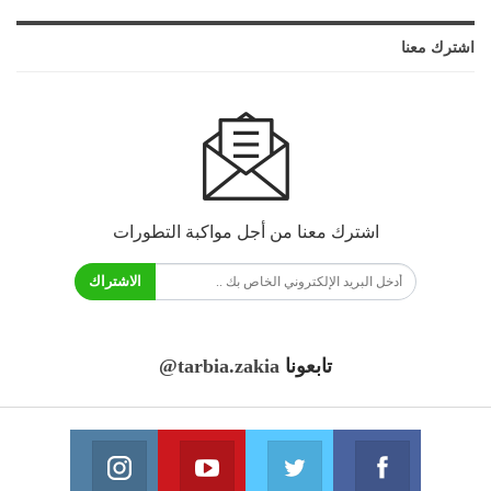
اشترك معنا
اشترك معنا من أجل مواكبة التطورات
الاشتراك
تابعونا
@tarbia.zakia
فايسبوك
تويتر
يوتيوب
انستغرام
انضم الينا
انضم الينا
انضم الينا
انضم الينا