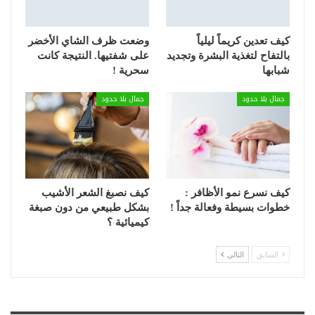
كيف تعدين كريماً ليلياً
وضعت ظرف الشاي الأخضر
بالتفاح لتغذية البشرة وتجديد
على شفتيها. النتيجة كانت
شبابها
سحرية !
جمال بلا حدود
جمال بلا حدود
كيف نسرع نمو الأظافر :
كيف نصبغ الشعر الأشيب
خطوات بسيطة وفعالة جداً !
بشكل طبيعي من دون صبغة
كيميائية ؟
السابق
التالي