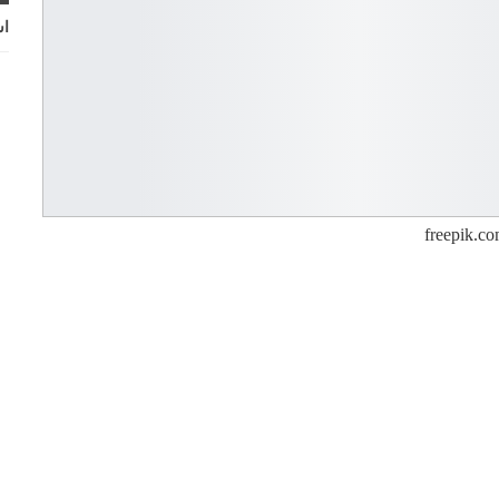
اش
freepik.c