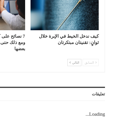
كيف ندخل الخيط في الإبرة خلال
7 نصائح على 
ثوانٍ: تقنيتان مبتكرتان
ومع ذلك حتى كب
بعضها
السابق
التالي
تعليقات
Loading...