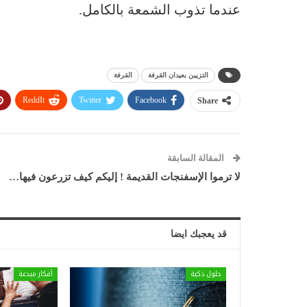
عندما تذوب الشمعة بالكامل.
التزيين بعيدان القرفة
القرفة
ReddIt
Twitter
Facebook
Share
المقالة السابقة
لا ترموا الإسفنجات القديمة ! إليكم كيف تزرعون فيها…
قد يعجبك ايضا
حلول ذكية
أفكار مبدعة