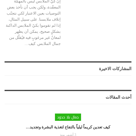
إنّ كيّ الملابس ليس بالمهمّة
المعقّدة، ولكن يجب أن نأخذ بعض
التوصيات بعين الاعتبار لكي نتجنّب
إتلاف ملابسنا. على سبيل المثال،
إذا لم تقوموا بكيّ الملابس الداكنة
بشكلٍ صحيح، يمكن أن يظهر
لمعانٌ غير مرغوبٍ فيه فيُقلّل من
جمال الملابس. كيف
…
المشاركات الاخيرة
أحدث المقالات
جمال بلا حدود
كيف تعدين كريماً ليلياً بالتفاح لتغذية البشرة وتجديد…
3 أشهر منذ