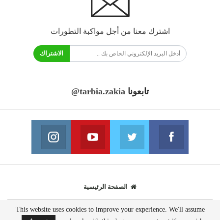
اشترك معنا من أجل مواكبة التطورات
الاشتراك
تابعونا
@tarbia.zakia
فايسبوك
تويتر
يوتيوب
انستغرام
انضم الينا
انضم الينا
انضم الينا
انضم الينا
الصفحة الرئيسية
This website uses cookies to improve your experience. We'll assume
© 2020 - جميع الحقوق محفوظة.