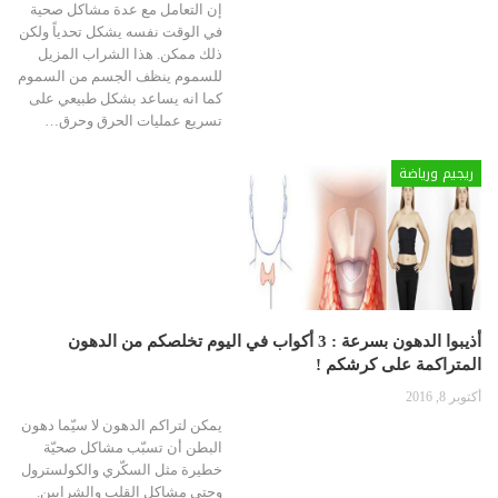
إن التعامل مع عدة مشاكل صحية
في الوقت نفسه يشكل تحدياً ولكن
ذلك ممكن. هذا الشراب المزيل
للسموم ينظف الجسم من السموم
كما انه يساعد بشكل طبيعي على
تسريع عمليات الحرق وحرق…
ريجيم ورياضة
أذيبوا الدهون بسرعة : 3 أكواب في اليوم تخلصكم من الدهون
المتراكمة على كرشكم !
أكتوبر 8, 2016
يمكن لتراكم الدهون لا سيّما دهون
البطن أن تسبّب مشاكل صحيّة
خطيرة مثل السكّري والكولسترول
وحتى مشاكل القلب والشرايين.