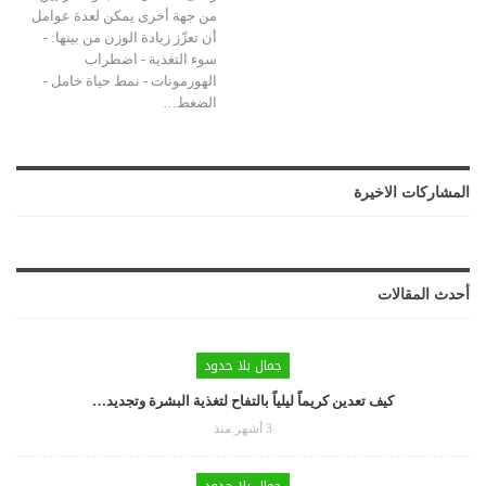
من جهة أخرى يمكن لعدة عوامل
أن تعزّز زيادة الوزن من بينها: -
سوء التغذية - اضطراب
الهورمونات - نمط حياة خامل -
الضغط…
المشاركات الاخيرة
أحدث المقالات
جمال بلا حدود
كيف تعدين كريماً ليلياً بالتفاح لتغذية البشرة وتجديد…
3 أشهر منذ
جمال بلا حدود