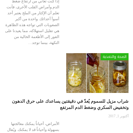
إذا كنت تعاني من ارتفاع ضغط
الدم وأمراض القلب الأخرى، فأنت
تعلم أن الإكثار من الملح يعتبر أحد
أسوأ أعدائك. واحدة من أكبر
الصعوبات التي تواجه هذه الظاهرة
هي تقليل استهلاكه، مما يعيدنا على
الفور إلى الأطعمة الخالية من
النكهة، بينما توجد
…
الصحة والتغذية
شراب مزيل للسموم يُعدّ في دقيقتين يساعدك على حرق الدهون
وتخفيض السكري وضغط الدم المرتفع
أكتوبر 1, 2017
الأمراض، أحياناً يمكنك معالجتها
بسهولة وأحياناً قد لا يمكنك. ويٌقال