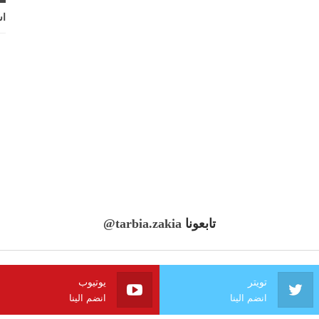
اش
تابعونا
@tarbia.zakia
تويتر
يوتيوب
انضم الينا
انضم الينا