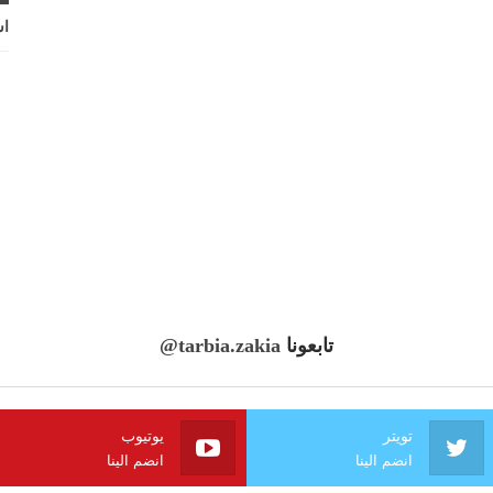
اش
تابعونا
@tarbia.zakia
تويتر
يوتيوب
انضم الينا
انضم الينا