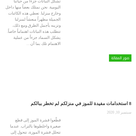
تشكل النباتات جزءاً من حياتنا
اليومية. نحن نمتلك بعضاً منها داخل
وخارج منزلنا. تعطي هذه الكائنات
الجميلة مظهراً منعشاً لمنزلنا
وتزينه بأجمل الطرق.ومع ذلك،
تتطلب هذه النباتات اهتماماً خاصاً.
يشكل السماد جزءاً من عملية
الاهتمام تلك بما أن
…
صور المقالة
8 استخدامات مفيدة للموز في منزلكم لم تخطر ببالكم
سبتمبر 10, 2020
قطّعوا قشرة الموز إلى قطع
صغيرة واخلطوها بالتراب. عندما
تتحلل قشرة الموزة، تتحول إلى