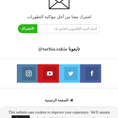
اشترك معنا من أجل مواكبة التطورات
الاشتراك
تابعونا
@tarbia.zakia
فايسبوك
تويتر
يوتيوب
انستغرام
انضم الينا
انضم الينا
انضم الينا
انضم الينا
الصفحة الرئيسية
This website uses cookies to improve your experience. We'll assume
© 2020 - جميع الحقوق محفوظة.