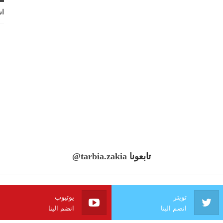
اش
تابعونا
@tarbia.zakia
تويتر
يوتيوب
انضم الينا
انضم الينا