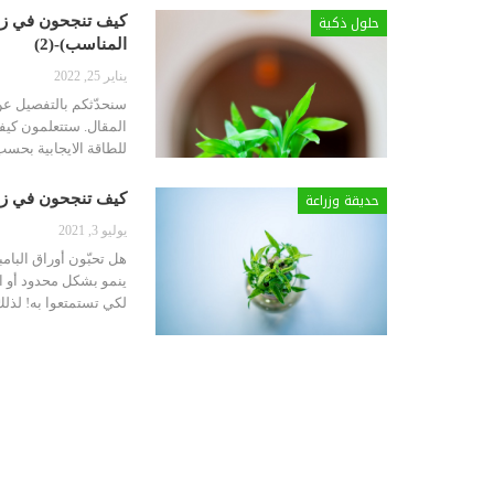
حلول ذكية
كيف تنجحون في زرا
المناسب)-(2)
يناير 25, 2022
سنحدّثكم بالتفصيل عن
المقال. ستتعلمون كيفية
للطاقة الايجابية بحس
حديقة وزراعة
كيف تنجحون في زرا
يوليو 3, 2021
هل تحبّون أوراق البام
ينمو بشكل محدود أو ا
لكي تستمتعوا به! لذل