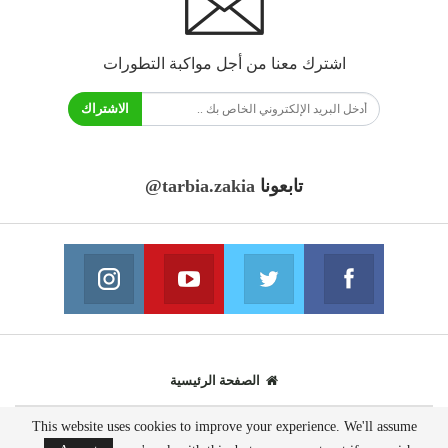
اشترك معنا من أجل مواكبة التطورات
الاشتراك
تابعونا
@tarbia.zakia
فايسبوك
تويتر
يوتيوب
انستغرام
انضم الينا
انضم الينا
انضم الينا
انضم الينا
الصفحة الرئيسية
This website uses cookies to improve your experience. We'll assume
© 2020 - جميع الحقوق محفوظة.