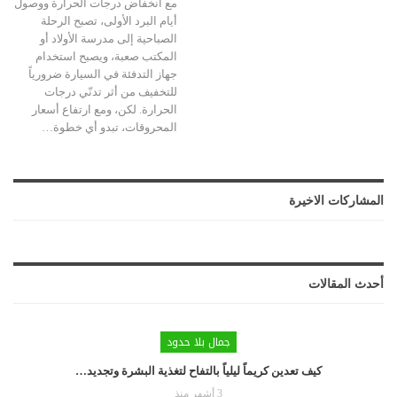
مع انخفاض درجات الحرارة ووصول
أيام البرد الأولى، تصبح الرحلة
الصباحية إلى مدرسة الأولاد أو
المكتب صعبة، ويصبح استخدام
جهاز التدفئة في السيارة ضرورياً
للتخفيف من أثر تدنّي درجات
الحرارة. لكن، ومع ارتفاع أسعار
المحروقات، تبدو أي خطوة
…
المشاركات الاخيرة
أحدث المقالات
جمال بلا حدود
كيف تعدين كريماً ليلياً بالتفاح لتغذية البشرة وتجديد…
3 أشهر منذ