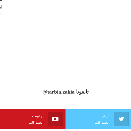
اش
تابعونا
@tarbia.zakia
تويتر
يوتيوب
انضم الينا
انضم الينا