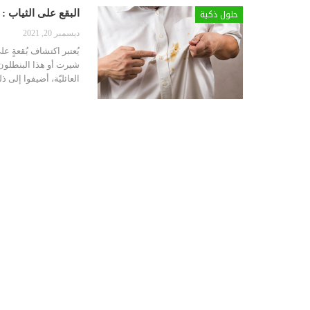
حلول ذكية
البقع على الثياب : كيف تزيلون 8 أنواع 
ديسمبر 20, 2021
يُعتبر اكتشاف بُقعةٍ على
شيرت أو هذا البنطلون ال
العائليّة، أضيفوا إلى ذل