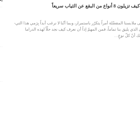
أح
من البقع عن الثياب سريعاً
 ملابسنا المفضّلة أمراً يتكرّر باستمرار، وبما أنّنا لا نرغب أبداً بِرَمي هذا التي-
ذي يليق بنا تماماً، فمن المهمّ إذاً أن نعرف كيف نجد حلّاً لهذه الدراما
ك أنّ كلّ نوعٍ
…