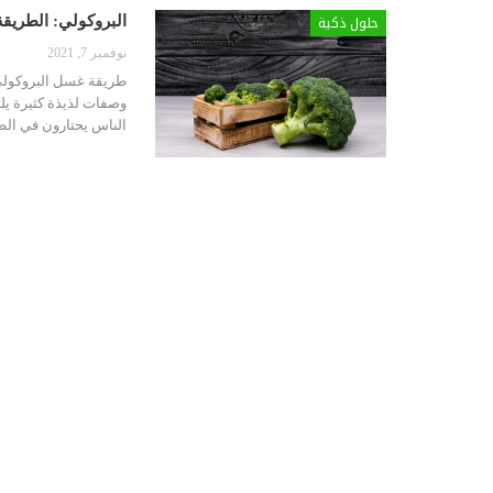
حلول ذكية
البروكولي: الطريق
نوفمبر 7, 2021
طريقة غسل البروكولي و
وصفات لذيذة كثيرة يلت
الناس يحتارون في الط