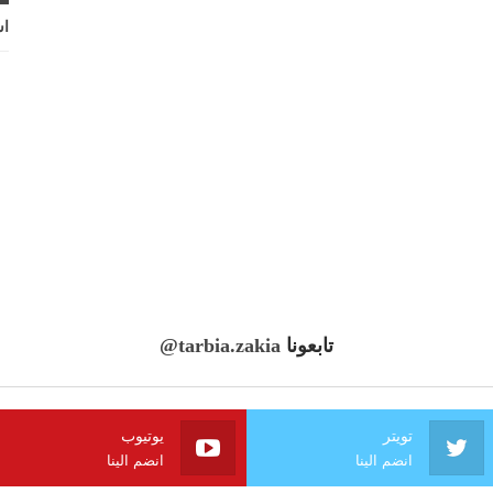
اش
تابعونا
@tarbia.zakia
تويتر
يوتيوب
انضم الينا
انضم الينا