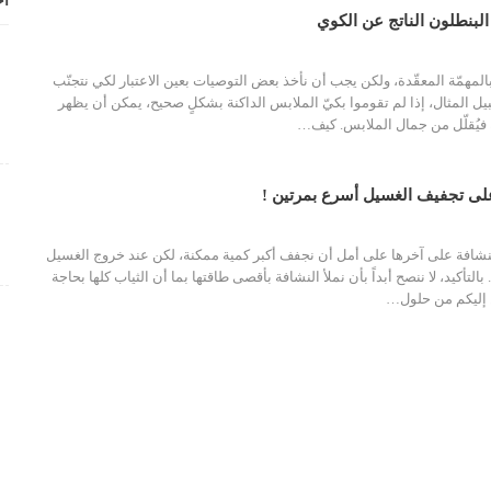
أح
لبنطلون الناتج عن الكوي
المهمّة المعقّدة، ولكن يجب أن نأخذ بعض التوصيات بعين الاعتبار لكي نتجنّب
يل المثال، إذا لم تقوموا بكيّ الملابس الداكنة بشكلٍ صحيح، يمكن أن يظهر
 فيُقلّل من جمال الملابس. كيف
…
لى تجفيف الغسيل أسرع بمرتين !
لنشافة على آخرها على أمل أن نجفف أكبر كمية ممكنة، لكن عند خروج الغسيل
اً. بالتأكيد، لا ننصح أبداً بأن نملأ النشافة بأقصى طاقتها بما أن الثياب كلها بحاجة
ن إليكم من حلول…