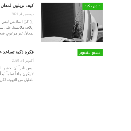
حلول ذكية
كيف تزيلون لمعان ا
ديسمبر 4, 2021
إنّ كيّ الملابس ليس ب
إتلاف ملابسنا. على سب
لمعانٌ غير مرغوبٍ فيه
فيديو للتصوير
فكرة ذكية تساعد ع
أكتوبر 31, 2020
ليس نادراً أن نحشو ا
لا يكون جافاً تماماً أبد
للقليل من التهوئة لك