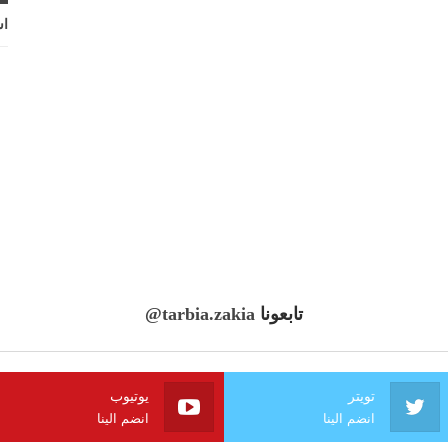
اش
تابعونا
@tarbia.zakia
تويتر
يوتيوب
انضم الينا
انضم الينا