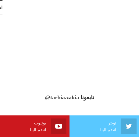
اش
تابعونا
@tarbia.zakia
تويتر
يوتيوب
انضم الينا
انضم الينا