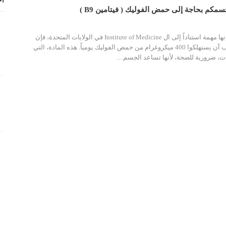
أح
نها مهمة
استناداً إلى ال Institute of Medicine في الولايات المتحدة، فإن
الأشخاص البالغون يجب أن يستهلكوا 400 ميكروغرام من حمض الفوليك يومياً. هذه المادة، التي
…