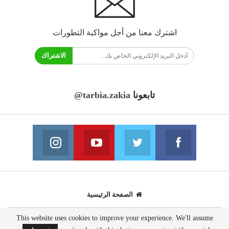
اشترك معنا من أجل مواكبة التطورات
الاشتراك
تابعونا
@tarbia.zakia
فايسبوك
تويتر
يوتيوب
انستغرام
انضم الينا
انضم الينا
انضم الينا
انضم الينا
الصفحة الرئيسية
This website uses cookies to improve your experience. We'll assume
© 2020 - جميع الحقوق محفوظة.