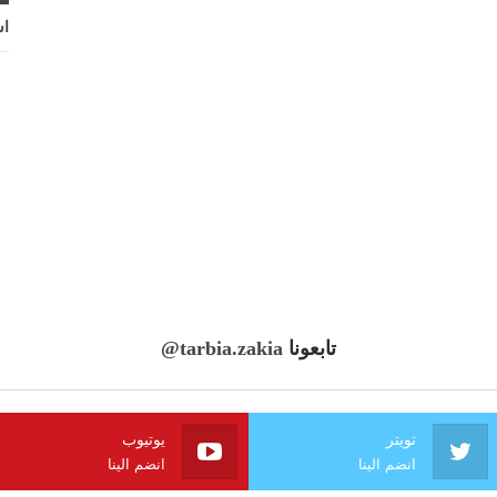
اش
تابعونا
@tarbia.zakia
تويتر
يوتيوب
انضم الينا
انضم الينا