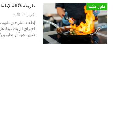
حلول ذكية
طريقة فعّالة لإطفاء
أكتوبر 22, 2020
إطفاء النار حين تلتهب ا
احتراق الزيت فيها:
هل 
تقلين شيئاً أو تطبخين