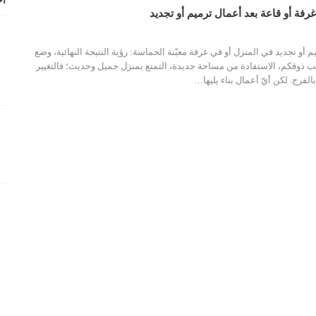
أح
يم أو تجديد في المنزل أو في غرفة معيّنة الحماسة: رؤية النتيجة النهائية، وضع
 ذوقكم، الاستفادة من مساحة جديدة، التمتع بمنزل جميل وحديث؛ فالتغيير
لفرح. لكن أيّ أعمال بناء يليها
…