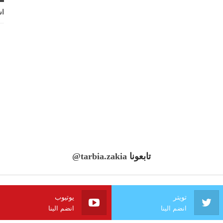
اش
تابعونا
@tarbia.zakia
تويتر
يوتيوب
انضم الينا
انضم الينا