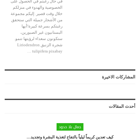
في حال رغبتم في الحصول على
الخصوصية والهدوء في منزلكم
خلال وقت قصير. إليكم مجموعة
من الأشجار جميلة التي ستحقق
رغبتكم بسرعة كبيرة!أيها
البستانيون غير الصبورين،
ستكونون سعداء لرؤيتها تنمو.
شجرة الزنبق Liriodendron
…
tulipifera
pixabay
المشاركات الاخيرة
أحدث المقالات
جمال بلا حدود
كيف تعدين كريماً ليلياً بالتفاح لتغذية البشرة وتجديد…