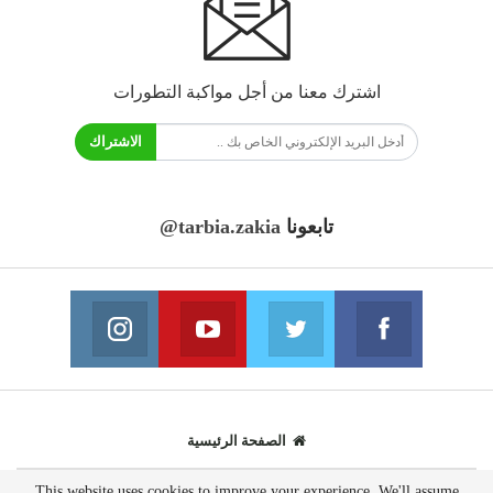
اشترك معنا من أجل مواكبة التطورات
الاشتراك
تابعونا
@tarbia.zakia
فايسبوك
تويتر
يوتيوب
انستغرام
انضم الينا
انضم الينا
انضم الينا
انضم الينا
الصفحة الرئيسية
This website uses cookies to improve your experience. We'll assume