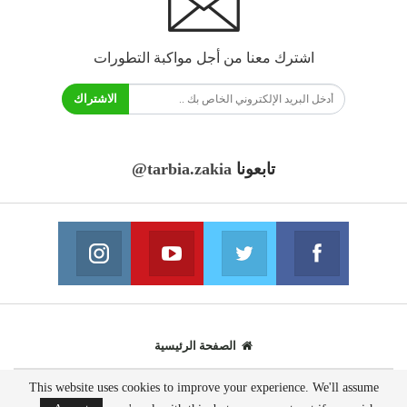
اشترك معنا من أجل مواكبة التطورات
الاشتراك
تابعونا
@tarbia.zakia
فايسبوك
تويتر
يوتيوب
انستغرام
انضم الينا
انضم الينا
انضم الينا
انضم الينا
الصفحة الرئيسية
This website uses cookies to improve your experience. We'll assume
© 2020 - جميع الحقوق محفوظة.