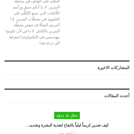
التكلم على الهاتف في محطّة
البنزين:
لا بدّ أنكم سبق ورأيتم
اللّافتات التي تمنع التّكلّم على
الخليوي في محطّات البنزين. إذا
أجريتم اتّصالًا قد تنفجر محطّة
البنزين بالكامل. لا داعي لأن تكونوا
مهندسين في التكنولوجيا لمعرفة
لأي درجة هذا
…
المشاركات الاخيرة
أحدث المقالات
جمال بلا حدود
كيف تعدين كريماً ليلياً بالتفاح لتغذية البشرة وتجديد…
3 أشهر منذ