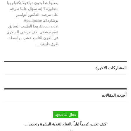
يفعلوا هذا بدون دواء ولا تكنولوجيا
متطورة ؟ إنه سؤال علينا طرحه
على مرضى الدكتور أبولينير
بوشاردات Apollinaire
Bouchardat. هذا الطبيب السابق
عصره شفى آلاف مرضى السكري
في القرن التاسع عشر، بواسطة
طرق طبيعية.…
المشاركات الاخيرة
أحدث المقالات
جمال بلا حدود
كيف تعدين كريماً ليلياً بالتفاح لتغذية البشرة وتجديد…