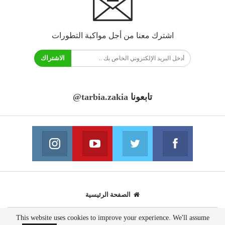
اشترك معنا من أجل مواكبة التطورات
الاشتراك
تابعونا
@tarbia.zakia
فايسبوك
تويتر
يوتيوب
انستغرام
انضم الينا
انضم الينا
انضم الينا
انضم الينا
الصفحة الرئيسية
This website uses cookies to improve your experience. We'll assume
© 2020 - جميع الحقوق محفوظة.