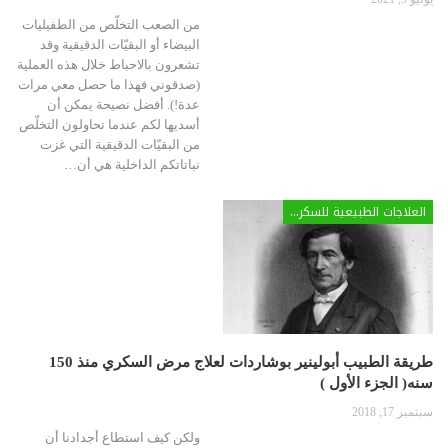
من الصعب التخلّص من الطفيليات
البيضاء أو البقيّات الدقيقية وقد
تشعرون بالاحباط خلال هذه العملية
(صدقوني فهذا ما حصل معي مرات
عدة!). أفضل نصيحة يمكن أن
أسديها لكم عندما تحاولون التخلّص
من البقيّات الدقيقية التي غزت
نباتاتكم الداخلية هي أن…
العلاجات الطبيعية للسكري
طريقة الطبيب أبولينير بوشاردات لعلاج مرض السكري منذ 150
سنه( الجزء الأول )
سبتمبر 17, 2018
ولكن كيف استطاع أجدادنا أن