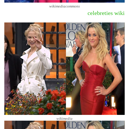
wikimediacommons
celebreties wiki
wikimedia