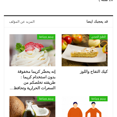
قد يعجبك ايضا
المزيد عن المؤلف
الطبخ الصحي
ريجيم ورياضة
كيك التفاح واللوز
إنه يحضّر كريما مخفوقة
بدون استخدام كريما :
طريقته تخلصكم من
السعرات الحرارية وتحافظ…
ريجيم ورياضة
ريجيم ورياضة