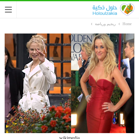
Home
ريجيم ورياضة
wikimedia