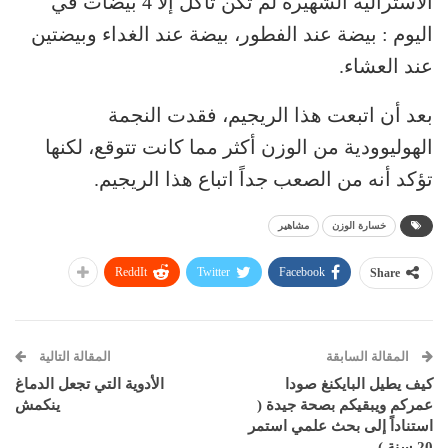
الأسترالية الشهيرة لم تكن تأكل إلا 4 بيضات في
اليوم : بيضة عند الفطور، بيضة عند الغداء وبيضتين
عند العشاء.
بعد أن اتبعت هذا الريجيم، فقدت النجمة
الهوليوودية من الوزن أكثر مما كانت تتوقع، لكنها
تؤكد أنه من الصعب جداً اتباع هذا الريجيم.
خسارة الوزن
مشاهير
ReddIt
Twitter
Facebook
Share
المقالة السابقة
المقالة التالية
كيف يطيل البايكنغ صودا
الأدوية التي تجعل الدماغ
عمركم ويبقيكم بصحة جيدة (
ينكمش
استناداً إلى بحث علمي استمر
20 سنة )