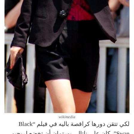
wikimedia
لكي تتقن دورها كراقصة باليه في فيلم “Black
Swan”، كان على ناتالي بورتمان أن تخضع لريجيم