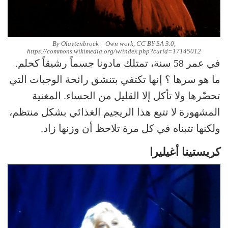
By Olavtenbroek – Own work, CC BY-SA 3.0,
https://commons.wikimedia.org/w/index.php?curid=17145012
في عمر 58 سنة، تمتلك مادونا جسماً رشيقاً كحلم.
ما هو سرها ؟ إنها تكتفي بتنشق رائحة الوجبات التي
تحضّرها ولا تأكل إلا القليل من الحساء. المغنية
المشهورة لا تتبع هذا الريجيم الغذائي بشكل منتظم،
ولكنها تتبناه في كل مرة تلاحظ أن وزنها زاد.
كريستينا أغيليرا