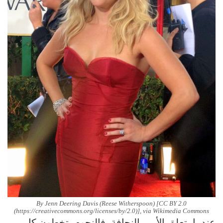
By Jenn Deering Davis (Reese Witherspoon) [CC BY 2.0
(https://creativecommons.org/licenses/by/2.0)], via Wikimedia Commons
عندما يتعلق الأمر بالنحافة، فالنجوم يتخطون كل