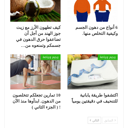
6 أنواع من دهون الجسم
كيف تطهون الأرز مع زيت
وكيفية التخلص منها.
جوز الهند من أجل أن
تضاعفوا حرق الدهون في
جسمكم وتمنعوه من…
ريجيم ورياضة
ريجيم ورياضة
اكتشفوا طريقة يابانية
10 تمارين تجعلكم تتخلصون
للتنحيف في دقيقتين يومياً
من الدهون. ابدأوها منذ الآن
! ( الجزء الثاني )
السابق
التالي