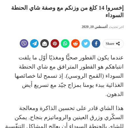
إخسروا 14 كلغ من وزنكم مع وصفة شاي الحنطة
السوداء
اخر تحديث
أغسطس 10, 2020
Share
عندما يكون الفطور صحيًّا ومغذيًا أوّل ما يلفت
انتباهكم هو الفطور المترافق مع شاي الحنطة
السوداء (القمح الروسي). إذ تسمح لنا خصائصها
الغذائية ببدء يومنا بمزاج جيّد مع تسريع أيض
الدهون.
هذا الشاي قادر على تحسين الذاكرة ومعالجة
السكّري وزرق العينين والروماتيزم بنجاح. يمكن
للشاي بالحنطة السوداء أن يعالج المشاكل التنفّسية