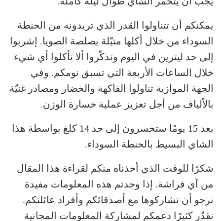
يجب أن يتخمر الشاي طوال ليلة كاملة.
يمكنكم أن تتناولوا القدر الذي تريدونه من الحنطة
السوداء من خلال أكلها متبّلة بصلصة الصويا. إشربوا
إلى حد ليترين في اليوم وتذكّروا ألا تأكلوا أي شيء
خلال الساعات الأربعة التي تسبق نومكم. وفي
الجهة الموازية تناولوا الفاكهة والخضار ومصادر غنيّة
بالألياف من أجل تعزيز عملية خسارة الوزن.
بعد 15 يومًا ستخسرون إلى حد 14 كلغ بواسطة هذا
الشاي البسيط بالحنطة السوداء.
شكرًا للوقت الذي أخذناه منكم لقراءة هذا المقال
من آي فراشة. إذا وجدتم هذه المعلومات مفيدة
نرجو أن تشاركوها مع أصدقائكم وأفراد عائلتكم.
نقدّر كثيرًا دعمكم لمشاركة المعلومات المجانية