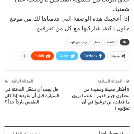
شفتيك.
إذا أعجبتك هذه الوصفة التي قدمناها لك من موقع
حلول ذكية، شاركيها مع كل من تعرفين.
الشفاه
جمال
زيت جوز الهند
ReddIt
Twitter
Facebook
Share
المقالة السابقة
المقالة التالية
9 أفكار جميلة ومفيدة من
هل يجب أن نشغّل التدفئة في
بنطلون جينز قديم…عندما ترون
السيارة قبل أن نقودها إذا كان
ما فعلت، لن ترغبوا في أن
الطقس بارداً جداً ؟
تفوّتوه !
قد يعجبك ايضا
المزيد عن المؤلف