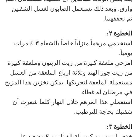
وارق. وبعد ذلك نستعمل الصابون لغسل الشفتين
ثم نجففهما.
الخطوة ٢:
استخدمي مرهماً منزلياً خاصاً بالشفاه ٣-٤ مرات
يومياً.
امزجي ملعقة كبيرة من زيت الزيتون وملعقة كبيرة
من زيت جوز الهند وثلاثة ارباع الملعقة من العسل
مستعملة الملعقة لتحريكها. يمكن تخزين هذا المزيج
في مرطبان له غطاء.
استعملي هذا المرهم خلال النهار كلما شعرت أن
شفتيك بحاجة للترطيب.
الخطوة ٣:
خذي الزيت من كبسولة الفيتامين E وضعيه على