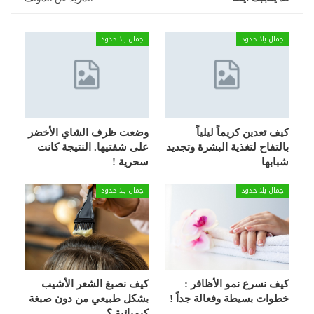
جمال بلا حدود
جمال بلا حدود
كيف تعدين كريماً ليلياً
وضعت ظرف الشاي الأخضر
بالتفاح لتغذية البشرة وتجديد
على شفتيها. النتيجة كانت
شبابها
سحرية !
جمال بلا حدود
جمال بلا حدود
كيف نسرع نمو الأظافر :
كيف نصبغ الشعر الأشيب
خطوات بسيطة وفعالة جداً !
بشكل طبيعي من دون صبغة
كيميائية ؟