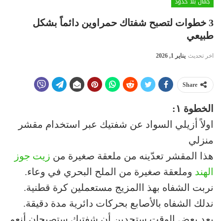
جمال بلا حدود
3 خطوات لتصبح شفتاك حمراوين دائماً بشكل
طبيعي
اخر تحديث
يناير 1, 2026
Share
الخطوة ١:
اولاً أزيلي السواد عن شفتيك عبر استخدام مقشر
منزلي
هذا المقشر تعدّينه من ملعقة صغيرة من
زيت جوز
الهند
وملعقة صغيرة من الملح البحري في وعاء.
نربت الشفاه بهذ االمزيج مستعملين كرة قطنية.
ندلك الشفاه بالأصابع بحركات دائرية مدة دقيقة.
بعد بعض الوقت ستجدين أن شفتيك ستصبحان أنعم