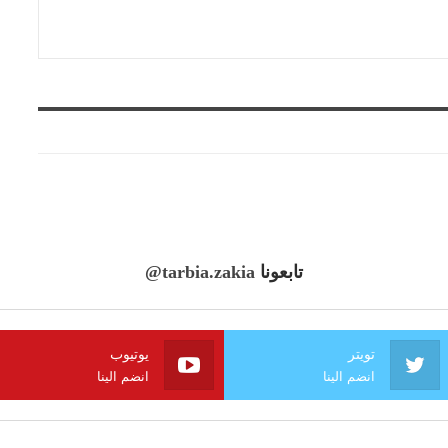
تابعونا
@tarbia.zakia
تويتر
يوتيوب
انضم الينا
انضم الينا