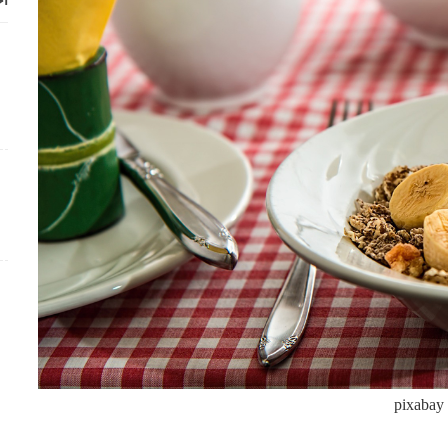
أح
pixabay