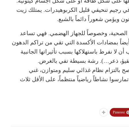
ملها على شكل طاقة أو على شكل أجسام كيتونية.
ي رجيم تنحيفي قليل الكربوهيدرات. يمتلك زيت
ون ويؤمن شعوراً دائماً بالشبع.
 الصحية، وخصوصاً للجهاز الهضمي. فهي تساعد
أيضاً بمضادات الأكسدة التي تقي من تراكم الدهون
ن لا نفرط باستهلاكها بسبب تأثيراتها الجانبية
تقيؤ، ذعر…). رشة بسيطة تفي بالغرض.
ح بالتزام نظام غذائي سليم ومتوازن، غني
تمارسوا نشاطاً رياضياً منتظماً، على الأقل ثلاث
Pinterest