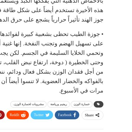
بالأحماض الدهنية التي يفككها الكبد ويستع
هذه الأخيرة تستخدم أيضاً على شكل طاقة ف
جوز الهند تأثيراً حرارياً يشجع على حرق الده
• جوزة الطيب تحظى بشعبية كبيرة لفوائدها
على تسهيل الهضم وتجنب النفخة. إنها غنية 
وتحمي الخلايا السليمة في الجسم. لكن يجب أ
وحتى الخطيرة ( دوخة، ارتفاع نبض القلب، 
من أجل فقدان الوزن بشكل فعال ودائم، ننص
بالفواكه والخضار العضوية. لا تنسوا أيضاً أن 
مرات في الأسبوع.
خسارة الوزن
ريجيم ورياضة
مشروبات لخسارة الوزن.
ReddIt
Twitter
Facebook
Share