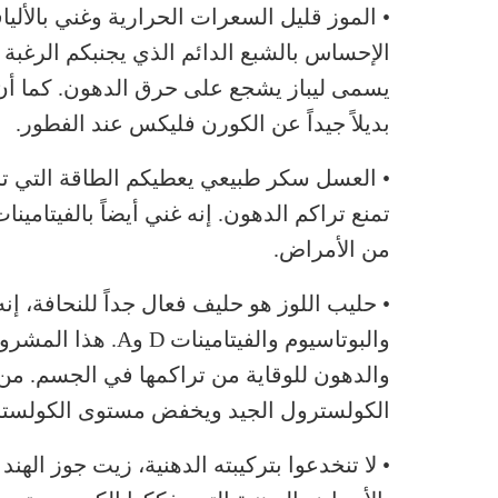
• الموز قليل السعرات الحرارية وغني بالأل
الإحساس بالشبع الدائم الذي يجنبكم الرغبة 
يسمى ليباز يشجع على حرق الدهون. كما أن م
بديلاً جيداً عن الكورن فليكس عند الفطور.
• العسل سكر طبيعي يعطيكم الطاقة التي تحت
تمنع تراكم الدهون. إنه غني أيضاً بالفيتامي
من الأمراض.
• حليب اللوز هو حليف فعال جداً للنحافة، إ
والبوتاسيوم والفيت
والدهون للوقاية من تراكمها في الجسم. من
الكولسترول الجيد ويخفض مستوى الكولست
• لا تنخدعوا بتركيبته الدهنية، زيت جوز الهن