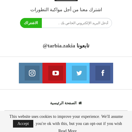
اشترك معنا من أجل مواكبة التطورات
الاشتراك
تابعونا
@tarbia.zakia
فايسبوك
تويتر
يوتيوب
انستغرام
انضم الينا
انضم الينا
انضم الينا
انضم الينا
الصفحة الرئيسية
This website uses cookies to improve your experience. We'll assume
© 2020 - جميع الحقوق محفوظة.
Accept
you're ok with this, but you can opt-out if you wish.
تصميم مواقع انترنت:
AppsOnTime
Read More