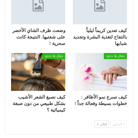
كيف تعدين كريماً ليلياً
وضعت ظرف الشاي الأخضر
بالتفاح لتغذية البشرة وتجديد
على شفتيها. النتيجة كانت
شبابها
سحرية !
جمال بلا حدود
جمال بلا حدود
كيف نسرع نمو الأظافر :
كيف نصبغ الشعر الأشيب
خطوات بسيطة وفعالة جداً !
بشكل طبيعي من دون صبغة
كيميائية ؟
السابق
التالي