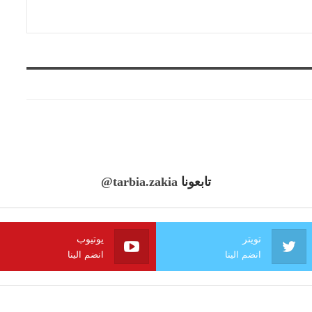
تابعونا
@tarbia.zakia
تويتر
يوتيوب
انضم الينا
انضم الينا