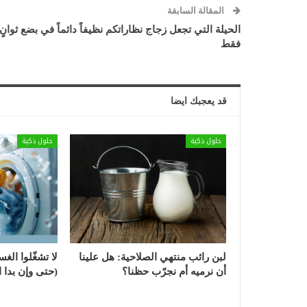
المقالة السابقة
الحيلة التي تجعل زجاج نظاراتكم نظيفاً دائماً في بضع ثوانٍ
فقط
قد يعجبك ايضا
حلول ذكية
حلول ذكية
لبن رائب منتهي الصلاحية: هل علينا
لا تشغّلوا الغس
أن نرميه أم نجرّب حظنا؟
(حتى وإن بدا ال