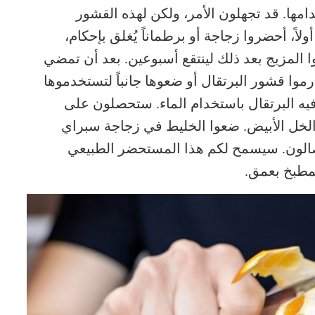
امها. قد تجهلون الأمر، ولكن لهذه القشور
ً، أحضروا زجاجة أو برطماناً يُغلق بإحكام،
وا المزيج بعد ذلك لينتقع أسبوعين. بعد أن تمضي
ارموا قشور البرتقال أو ضعوها جانباً لتستخدموها
 فيه البرتقال باستخدام الماء. ستحصلون على
 من 50% من الماء و50% من الخل الأبيض. ضعوا الخليط في زجاجة سبراي
صالون. سيسمح لكم هذا المستحضر الطبيعي
مطبخ بعمق.