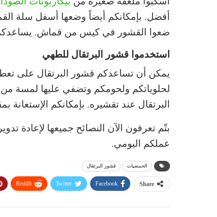
اسكبوا ملعقة صغيرة من
بيكاربونات الصودا
ف
أفضل. بإمكانكم أيضاً وضعها أسفل سلة القمام
ضعوا القشور في كيس من قماش. يساعدكم ه
استخدموا قشور البرتقال للطهي
يمكن أن تساعدكم قشور البرتقال على تعطير
لحلوياتكم ولحومكم وتضفي عليها لمسة من ال
البرتقال عند تقشيره. بإمكانكم الإستعانة ب
بتّم تعرفون الآن النصائح جميعها لإعادة تدو
عملكم اليومي.
الحمضيات
قشور البرتقال
ReddIt
Twitter
Facebook
Share