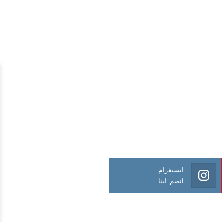
انستغرام
انضم الينا