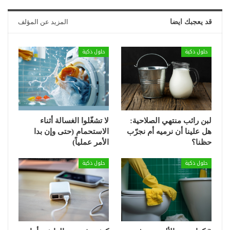
قد يعجبك ايضا
المزيد عن المؤلف
حلول ذكية
حلول ذكية
لبن رائب منتهي الصلاحية:
لا تشغّلوا الغسالة أثناء
هل علينا أن نرميه أم نجرّب
الاستحمام (حتى وإن بدا
حظنا؟
الأمر عملياً)
حلول ذكية
حلول ذكية