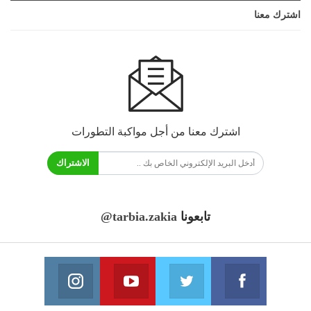
اشترك معنا
اشترك معنا من أجل مواكبة التطورات
الاشتراك
تابعونا
@tarbia.zakia
فايسبوك
تويتر
يوتيوب
انستغرام
انضم الينا
انضم الينا
انضم الينا
انضم الينا