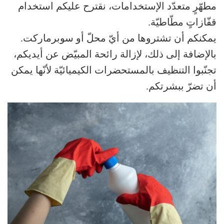
مطهّرٍ متعدّد الإستخدامات، نقترح عليكم استخدام
قفّازاتٍ مطّاطيّة.
يمكنكم أن تشتروها من أيّ محلّ أو سوبرماركت.
بالإضافة إلى ذلك، لإزالة رائحة المبيّض عن أيديكم،
تجنّبوا التنظيف بالمستحضرات الكيميائيّة لأنّها يمكن
أن تضرّ ببشرتكم.