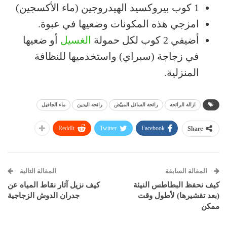
1 كوب بيروكسيد الهيدروجين (ماء الأكسجين)
امزجي هذه المكونات وضعيها في عبوة.
أضيفي 2 كوب لكل حمولة
الغسيل
أو ضعيها
في زجاجة (سبراي) واستخدميها للنظافة
المنزلية.
ازالة الرائحة
رائحة السائل المبيّض
رائحة اليدين
ماء الجافيل
ReddIt
Twitter
Facebook
Share
المقالة السابقة
المقالة التالية
كيف نحفظ البطاطس النيئة
كيف نزيل آثار نقاط المياه عن
(بعد تقشيرها) لأطول وقت
جدران الدوش الزجاجية
ممكن