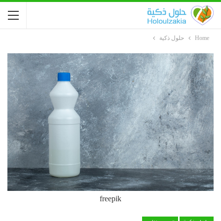
Home
حلول ذكية
freepik