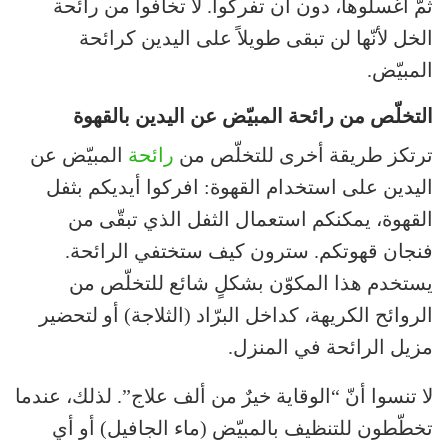
ثمّ اغسلوها، دون أن تفركوا. لا تخافوا من رائحة
الخل لأنّها لن تبقى طويلاً على اليدين كرائحة
المبيّض.
التخلّص من رائحة المبيّض عن اليدين بالقهوة
ترتكز طريقة أخرى للتخلّص من
رائحة
المبيّض عن
اليدين على استخدام القهوة: افركوا أيديكم بثفل
القهوة، يمكنكم استعمال الثفل الذي تبقّى من
فنجان قهوتكم. سترون كيف ستختفي الرائحة.
يستخدم هذا المكوّن بشكلٍ شائع للتخلّص من
الروائح الكريهة، كداخل البرّاد (الثلاجة) أو لتحضير
مزيل الرائحة في المنزل.
لا تنسوا أنّ “الوقاية خيرٌ من ألف علاج”. لذلك، عندما
تخطّطون للتنظيف بالمبيّض (ماء الجافيل) أو أي