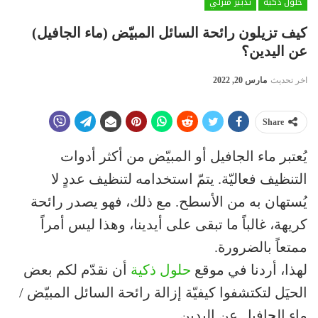
حلول ذكية
تدبير منزلي
كيف تزيلون رائحة السائل المبيّض (ماء الجافيل)
عن اليدين؟
اخر تحديث
مارس 20, 2022
Share
يُعتبر ماء الجافيل أو المبيّض من أكثر أدوات
التنظيف فعاليّة. يتمّ استخدامه لتنظيف عددٍ لا
يُستهان به من الأسطح. مع ذلك، فهو يصدر رائحة
كريهة، غالباً ما تبقى على أيدينا، وهذا ليس أمراً
ممتعاً بالضرورة.
لهذا، أردنا في موقع
حلول ذكية
أن نقدّم لكم بعض
الحيَل لتكتشفوا كيفيّة إزالة رائحة السائل المبيّض /
ماء الجافيل عن اليدين.