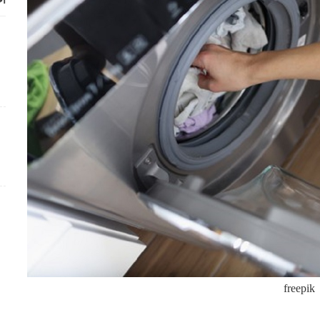
أح
freepik