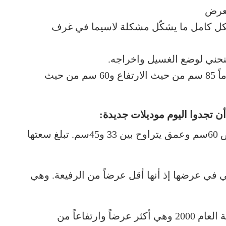
لعرض
شكل كامل ما يشكّل مشكلة لاسيما في غرف
نحني لوضع الغسيل واخراجه.
يبلغ قياس هذا النوع من الغسالات عموماً 85 سم من حيث الارتفاع و60 سم من حيث
الرفيعة: وهي غسالات تُفتح من الأمام، بعرض 60سم وعمق يتراوح بين 33 و45سم. تبلغ سعتها
ي في عرضها إذ أنها أقل عرضاً من الرفيعة. وهي
الكبيرة الحجم: طُرحت في الأسواق في بداية العام 2000 وهي أكثر عرضاً وارتفاعاً من