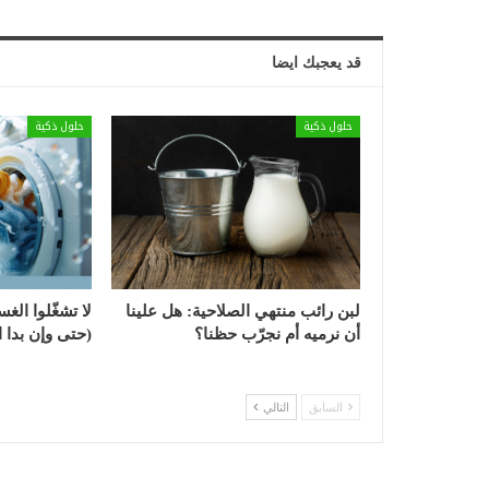
قد يعجبك ايضا
حلول ذكية
حلول ذكية
لبن رائب منتهي الصلاحية: هل علينا
لا تشغّلوا الغس
أن نرميه أم نجرّب حظنا؟
(حتى وإن بدا ال
السابق
التالي