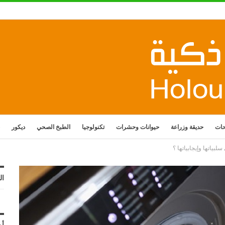
حات
حديقة وزراعة
حيوانات وحشرات
تكنولوجيا
الطبخ الصحي
ديكور
لبياتها وإيجابياتها ؟
ال