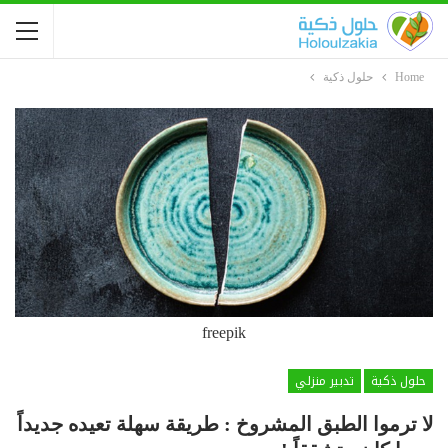
Home
حلول ذكية
freepik
حلول ذكية
تدبير منزلي
لا ترموا الطبق المشروخ : طريقة سهلة تعيده جديداً