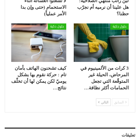
لبن رائب منتهي الصلاحية:
لا تشغّلوا الغسالة أثناء
هل علينا أن نرميه أم نجرّب
الاستحمام (حتى وإن بدا
حظنا؟
الأمر عملياً)
حلول ذكية
حلول ذكية
3 كرات من الألمينيوم في
كيف تشحنون الهاتف بأمان
المرحاض، الحيلة غير
تام : حركة نقوم بها بشكل
المتوقّعة التي تجعل
يوميّ لكن يمكن لها أن تخلّف
الحمامات أكثر نظافة…
نتائج…
السابق
التالي
تعليقات