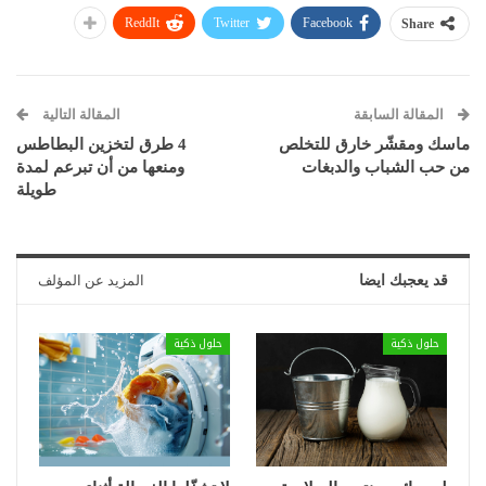
ReddIt
Twitter
Facebook
Share
المقالة السابقة
المقالة التالية
ماسك ومقشّر خارق للتخلص
4 طرق لتخزين البطاطس
من حب الشباب والدبغات
ومنعها من أن تبرعم لمدة
طويلة
قد يعجبك ايضا
المزيد عن المؤلف
حلول ذكية
حلول ذكية