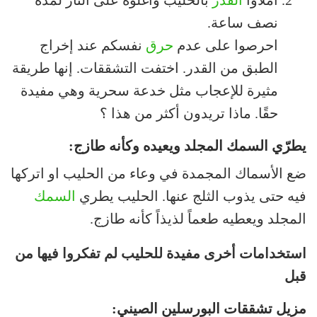
املأوا
القدر
بالحليب واغلوه على النار لمدة
نصف ساعة.
احرصوا على عدم
حرق
نفسكم عند إخراج
الطبق من القدر. اختفت التشققات. إنها طريقة
مثيرة للإعجاب مثل خدعة سحرية وهي مفيدة
حقًا. ماذا تريدون أكثر من هذا ؟
يطرّي السمك المجلد ويعيده وكأنه طازج:
ضع الأسماك المجمدة في وعاء من الحليب او اتركها
فيه حتى يذوب الثلج عنها. الحليب يطري
السمك
المجلد ويعطيه طعماً لذيذاً كأنه طازج.
استخدامات أخرى مفيدة للحليب لم تفكروا فيها من
قبل
مزيل تشققات البورسلين الصيني: