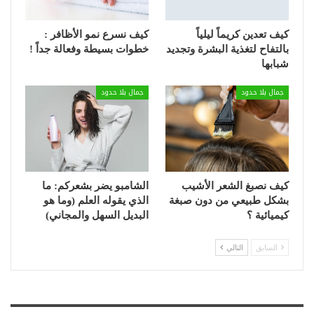
كيف تعدين كريماً ليلياً
كيف نسرع نمو الأظافر :
بالتفاح لتغذية البشرة وتجديد
خطوات بسيطة وفعالة جداً !
شبابها
جمال بلا حدود
جمال بلا حدود
كيف نصبغ الشعر الأشيب
الشامبو يضر بشعركم: ما
بشكل طبيعي من دون صبغة
الذي يقوله العلم (وما هو
كيميائية ؟
البديل السهل والمجاني)
السابق
التالي