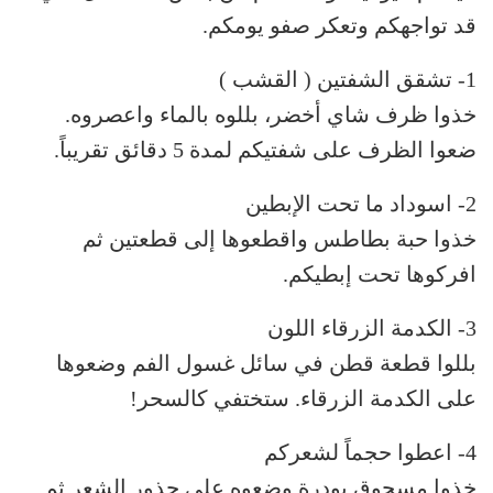
قد تواجهكم وتعكر صفو يومكم.
1- تشقق الشفتين ( القشب )
خذوا ظرف شاي أخضر، بللوه بالماء واعصروه.
ضعوا الظرف على شفتيكم لمدة 5 دقائق تقريباً.
2- اسوداد ما تحت الإبطين
خذوا حبة بطاطس واقطعوها إلى قطعتين ثم
افركوها تحت إبطيكم.
3- الكدمة الزرقاء اللون
بللوا قطعة قطن في سائل غسول الفم وضعوها
على الكدمة الزرقاء. ستختفي كالسحر!
4- اعطوا حجماً لشعركم
خذوا مسحوق بودرة وضعوه على جذور الشعر ثم