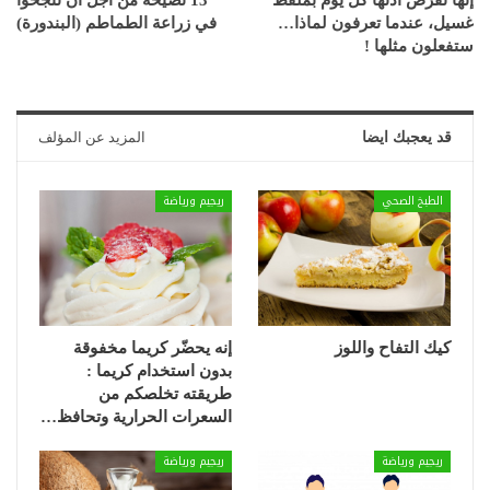
إنها تقرص أذنها كل يوم بملقط
13 نصيحة من أجل أن تنجحوا
غسيل، عندما تعرفون لماذا…
في زراعة الطماطم (البندورة)
ستفعلون مثلها !
قد يعجبك ايضا
المزيد عن المؤلف
الطبخ الصحي
ريجيم ورياضة
كيك التفاح واللوز
إنه يحضّر كريما مخفوقة
بدون استخدام كريما :
طريقته تخلصكم من
السعرات الحرارية وتحافظ…
ريجيم ورياضة
ريجيم ورياضة