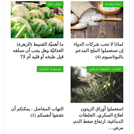
صحة وتغذية
حلول ذكية
لماذا لا تحب شركات الدواء
ما أهميّة القنبيط (الزهرة)
إن تستعملوا الملح المدعم
الغذائيّة وهل يجب أن نسلقه
بالبوتاسيوم (4)
قبل طبخه أو قليه أم لا؟
العلاجات الطبيعية للسكري
موسوعة الأمراض
استعملوا أوراق الزيتون
التهاب المفاصل : يمكنكم أن
لعلاج السكري، الجلطات
تشفوا أنفسكم (1)
الدماغية، ارتفاع ضغط الدم،
مرض…