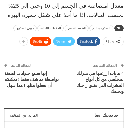
معدل امتصاصه في الجسم إلى 10 وحتى إلى 25%
بحسب الحالات، إذا ما أُخذ على شكل خميرة البيرة.
السكر في الدم
الضغط النفسي
المكملات الغذائية
مرض السكري
ReddIt
Twitter
Facebook
Share
المقالة السابقة
المقالة التالية
4 نباتات ازرعيها في منزلك
إنها تصنع حيوانات لطيفة
لتتخلّصي من كل أنواع
بواسطة مناشف فقط ! يمكنكم
الحشرات التي تقلق راحتك
أن تفعلوا مثلها ! هذا سهل !
وتخيفك
قد يعجبك ايضا
المزيد عن المؤلف