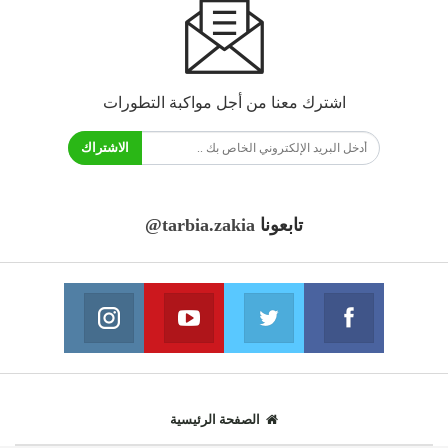
اشترك معنا من أجل مواكبة التطورات
الاشتراك
تابعونا
@tarbia.zakia
فايسبوك
تويتر
يوتيوب
انستغرام
انضم الينا
انضم الينا
انضم الينا
انضم الينا
الصفحة الرئيسية