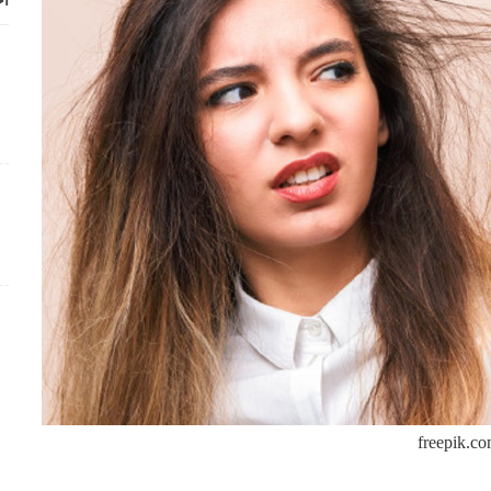
أح
freepik.c