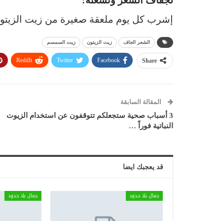
لجفاف الشعر وتشعثه:
إشرب كل يوم ملعقة صغيرة من زيت الزيتو
الشعر الجاف
زيت الزيتون
زيت السمسم
ReddIt
Twitter
Facebook
Share
المقالة السابقة
3 أسباب صحية ستجعلكم تتوقفون عن استخدام الزيوت
النباتية فوراً …
قد يعجبك ايضا
جمال بلا حدود
جمال بلا حدود